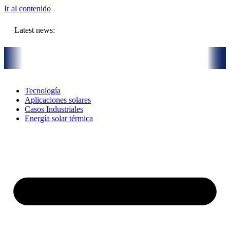
Ir al contenido
Latest news:
 la Subasta de Calor
Subasta de Calor de la UE: Una oportunidad his
Tecnología
Aplicaciones solares
Casos Industriales
Energía solar térmica