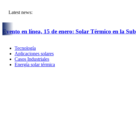
Ir
al
Latest news:
contenido
Evento en línea, 15 de enero: Solar Térmico en la Su
Subasta de Calor de la UE: Una oportunidad históric
Tecnología
Aplicaciones solares
Sisener Ingenieros firma un acuerdo marco con Absoli
Casos Industriales
Energía solar térmica
Damos la bienvenida a nuestro nuevo socio Citrus en
Damos la bienvenida a nuestro nuevo socio h2t consu