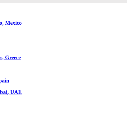
go, Mexico
s, Greece
pain
Dubai, UAE