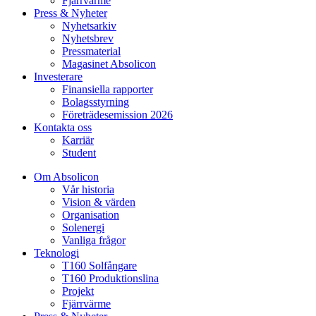
Fjärrvärme
Press & Nyheter
Nyhetsarkiv
Nyhetsbrev
Pressmaterial
Magasinet Absolicon
Investerare
Finansiella rapporter
Bolagsstyrning
Företrädesemission 2026
Kontakta oss
Karriär
Student
Om Absolicon
Vår historia
Vision & värden
Organisation
Solenergi
Vanliga frågor
Teknologi
T160 Solfångare
T160 Produktionslina
Projekt
Fjärrvärme