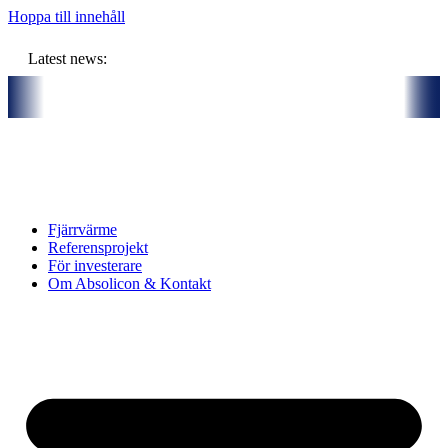
Hoppa till innehåll
Latest news:
ners och gemensam budget om ca 11 miljoner kronor ska lagra solvärme
Fjärrvärme
Referensprojekt
För investerare
Om Absolicon & Kontakt