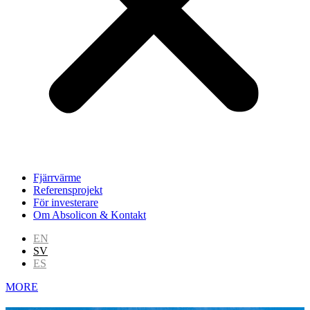
Fjärrvärme
Referensprojekt
För investerare
Om Absolicon & Kontakt
EN
SV
ES
MORE