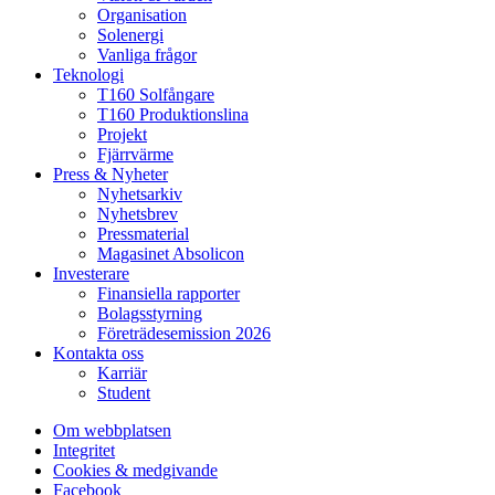
Organisation
Solenergi
Vanliga frågor
Teknologi
T160 Solfångare
T160 Produktionslina
Projekt
Fjärrvärme
Press & Nyheter
Nyhetsarkiv
Nyhetsbrev
Pressmaterial
Magasinet Absolicon
Investerare
Finansiella rapporter
Bolagsstyrning
Företrädesemission 2026
Kontakta oss
Karriär
Student
Om webbplatsen
Integritet
Cookies & medgivande
Facebook