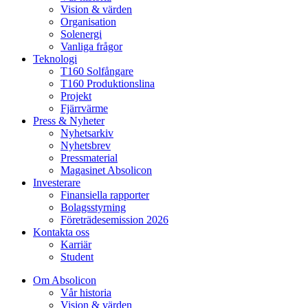
Vision & värden
Organisation
Solenergi
Vanliga frågor
Teknologi
T160 Solfångare
T160 Produktionslina
Projekt
Fjärrvärme
Press & Nyheter
Nyhetsarkiv
Nyhetsbrev
Pressmaterial
Magasinet Absolicon
Investerare
Finansiella rapporter
Bolagsstyrning
Företrädesemission 2026
Kontakta oss
Karriär
Student
Om Absolicon
Vår historia
Vision & värden