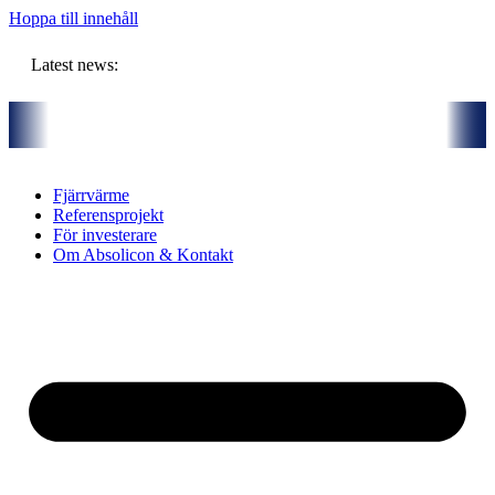
Hoppa till innehåll
Latest news:
rtners och gemensam budget om ca 11 miljoner kronor ska lagra solvär
Fjärrvärme
Referensprojekt
För investerare
Om Absolicon & Kontakt