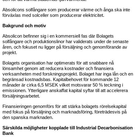
Absolicons solfångare som producerar värme och ånga ska inte
förväxlas med solceller som producerar elektricitet.
Bakgrund och motiv
Absolicon befinner sig i en kommersiell fas där Bolagets
solfångare och produktionslinor har validerats under de senaste
åren, och fokuset nu ligger på försäljning och genomförande av
projekt.
Bolagets organisation har optimerats för att snabbare nå
lönsamhet genom att reducera kostnader och finansiera
verksamheten med forskningsprojekt. Bolaget har inga lån och en
begränsad kostnadsbas. Kapitalbehovet för kommande 12
månader är cirka 6,5 MSEK vilket motsvarar 50 % teckning i
emissionen. Ytterligare anskaffat kapital syftar till att accelerera
försäljningsarbetet.
Finansieringen genomförs för att stärka bolagets rörelsekapital
med fokus på försäljning och marknadsföring, företrädesvis på
den spanska marknaden.
Särskilda möjligheter kopplade till Industrial Decarbonisation
Bank