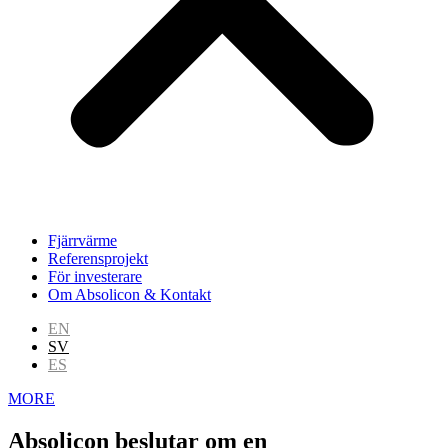
Fjärrvärme
Referensprojekt
För investerare
Om Absolicon & Kontakt
EN
SV
ES
MORE
Absolicon beslutar om en