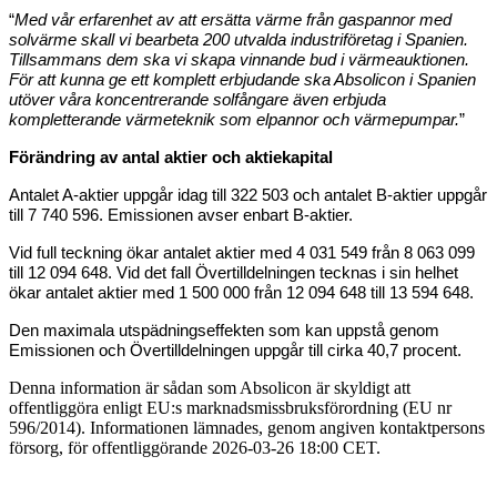
“
Med vår erfarenhet av att ersätta värme från gaspannor med
solvärme skall vi bearbeta 200 utvalda industriföretag i Spanien.
Tillsammans dem ska vi skapa vinnande bud i värmeauktionen.
För att kunna ge ett komplett erbjudande ska Absolicon i Spanien
utöver våra koncentrerande solfångare även erbjuda
kompletterande värmeteknik som elpannor och värmepumpar.
”
Förändring av antal aktier och aktiekapital
Antalet A-aktier uppgår idag till 322 503 och antalet B-aktier uppgår
till 7 740 596. Emissionen avser enbart B-aktier.
Vid full teckning ökar antalet aktier med 4 031 549 från 8 063 099
till 12 094 648. Vid det fall Övertilldelningen tecknas i sin helhet
ökar antalet aktier med 1 500 000 från 12 094 648 till 13 594 648.
Den maximala utspädningseffekten som kan uppstå genom
Emissionen och Övertilldelningen uppgår till cirka 40,7 procent.
Denna information är sådan som Absolicon är skyldigt att
offentliggöra enligt EU:s marknadsmissbruksförordning (EU nr
596/2014). Informationen lämnades, genom angiven kontaktpersons
försorg, för offentliggörande 2026-03-26 18:00 CET.