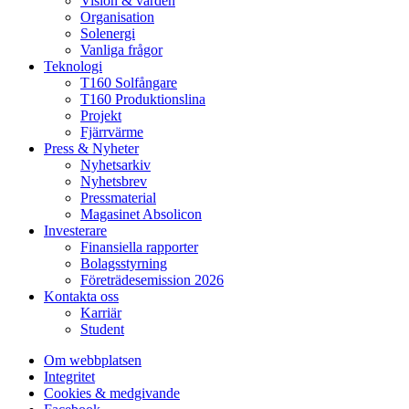
Vision & värden
Organisation
Solenergi
Vanliga frågor
Teknologi
T160 Solfångare
T160 Produktionslina
Projekt
Fjärrvärme
Press & Nyheter
Nyhetsarkiv
Nyhetsbrev
Pressmaterial
Magasinet Absolicon
Investerare
Finansiella rapporter
Bolagsstyrning
Företrädesemission 2026
Kontakta oss
Karriär
Student
Om webbplatsen
Integritet
Cookies & medgivande