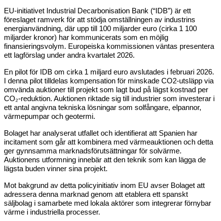
EU-initiativet Industrial Decarbonisation Bank (“IDB”) är ett
föreslaget ramverk för att stödja omställningen av industrins
energianvändning, där upp till 100 miljarder euro (cirka 1 100
miljarder kronor) har kommunicerats som en möjlig
finansieringsvolym. Europeiska kommissionen väntas presentera
ett lagförslag under andra kvartalet 2026.
En pilot för IDB om cirka 1 miljard euro avslutades i februari 2026.
I denna pilot tilldelas kompensation för minskade CO2-utsläpp via
omvända auktioner till projekt som lagt bud på lägst kostnad per
CO₂-reduktion. Auktionen riktade sig till industrier som investerar i
ett antal angivna tekniska lösningar som solfångare, elpannor,
värmepumpar och geotermi.
Bolaget har analyserat utfallet och identifierat att Spanien har
incitament som går att kombinera med värmeauktionen och detta
ger gynnsamma marknadsförutsättningar för solvärme.
Auktionens utformning innebär att den teknik som kan lägga de
lägsta buden vinner sina projekt.
Mot bakgrund av detta policyinitiativ inom EU avser Bolaget att
adressera denna marknad genom att etablera ett spanskt
säljbolag i samarbete med lokala aktörer som integrerar förnybar
värme i industriella processer.