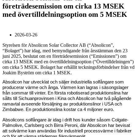
företrädesemission om cirka 13 MSEK
med övertilldelningsoption om 5 MSEK
2026-03-26
Styrelsen för Absolicon Solar Collector AB (“Absolicon”,
“Bolaget”) har idag, med bemyndigande från årsstämman den 23
juni 2025, beslutat om en företrädesemission (“Emissionen”) om
cirka 13 MSEK med en övertilldelningsoption (“Övertilldelningen”)
om cirka 5 MSEK. Bolaget har erhållit teckningsförbindelser från vd
Joakim Byström om cirka 1 MSEK.
Absolicon har utvecklat och säljer industriella solfångare som
producerar värme och ånga. Värmen kan lagras i säsongslager
från sommar till vinter. En första robotiserad produktionslina har
sålts till Sichuanprovinsen i Kina och Absolicon har två pågående
ramavtal avseende försäljning av produktionslinor i USA och
Zimbabwe. En produktionslina kostar ca 4 miljoner euro.
Absolicons solfångare är idag i drift hos kunder såsom Colgate-
Palmolive, Carlsberg och Birra Peroni, där Absolicon har bevisat
att solvärme kan användas för industriell processvärme i fabriker
och för att värma städernas fjärrvärmenät.