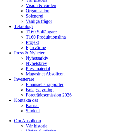
Vår historia
Vision & värden
Organisation
Solenergi
Vanliga frågor
Teknologi
T160 Solfångare
T160 Produktionslina
Projekt
Fjärrvärme
Press & Nyheter
Nyhetsarkiv
Nyhetsbrev
Pressmaterial
Magasinet Absolicon
Investerare
Finansiella rapporter
Bolagsstyrning
Företrädesemission 2026
Kontakta oss
Karriär
Student
Om Absolicon
Vår historia