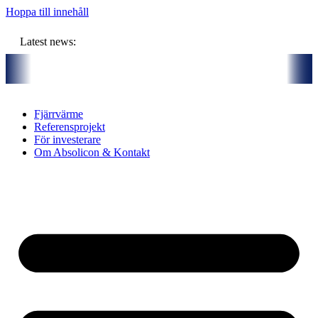
Hoppa till innehåll
Latest news:
 budget om ca 11 miljoner kronor ska lagra solvärme i borrhål
Kom
Fjärrvärme
Referensprojekt
För investerare
Om Absolicon & Kontakt