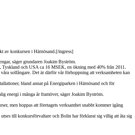
kt av konkursen i Härnösand.[/ingress]
r pengar, säger grundaren Joakim Byström.
gland, Tyskland och USA ca 16 MSEK, en ökning med 40% från 2011.
av våra solfångare. Det är därför vår förhoppning att verksamheten kan
stallationer, bland annat på Energiparken i Härnösand och för
vänlig energi i många år framöver, säger Joakim Byström.
esurser, men hoppas att företagets verksamhet snabbt kommer igång
ses till konkursförvaltare och Bolin har förklarat sig villig att åta sig