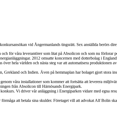
konkursansökan vid Ångermanlands tingsrätt. Sex anställda berörs dire
den och för våra leverantörer som litat på Absolicon och som nu förlora
t solenergianläggningar. 2012 omsatte koncernen med dotterbolag i En
ågas över hela världen och nästa steg var att automatisera produktionen 
nien, Grekland och Indien. Även på hemmaplan har bolaget gjort stora in
ar genom våra installationer som kommer att fortsätta att leverera miljö
ingen från Absolicon till Härnösands Energipark.
år i konkurs. Vi driver vår anläggning i Energiparken vidare med egna r
måga att betala sina skulder. Företaget vill att advokat Alf Bolin ska ut