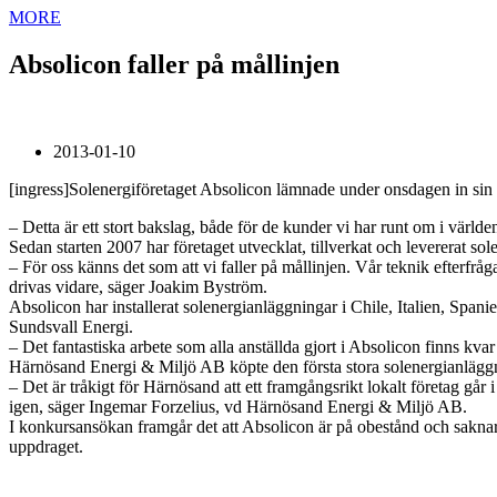
MORE
Absolicon faller på mållinjen
2013-01-10
[ingress]Solenergiföretaget Absolicon lämnade under onsdagen in sin 
– Detta är ett stort bakslag, både för de kunder vi har runt om i värl
Sedan starten 2007 har företaget utvecklat, tillverkat och leverera
– För oss känns det som att vi faller på mållinjen. Vår teknik efterfr
drivas vidare, säger Joakim Byström.
Absolicon har installerat solenergianläggningar i Chile, Italien, Spa
Sundsvall Energi.
– Det fantastiska arbete som alla anställda gjort i Absolicon finns kv
Härnösand Energi & Miljö AB köpte den första stora solenergianläggn
– Det är tråkigt för Härnösand att ett framgångsrikt lokalt företag g
igen, säger Ingemar Forzelius, vd Härnösand Energi & Miljö AB.
I konkursansökan framgår det att Absolicon är på obestånd och saknar för
uppdraget.