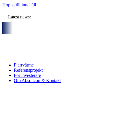
Hoppa till innehåll
Latest news:
 partners och gemensam budget om ca 11 miljoner kronor ska lag
Fjärrvärme
Referensprojekt
För investerare
Om Absolicon & Kontakt