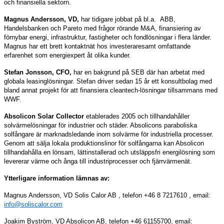
och finansiella sektorn.
Magnus Andersson, VD,
har tidigare jobbat på bl.a. ABB,
Handelsbanken och Pareto med frågor rörande M&A, finansiering av
förnybar energi, infrastruktur, fastigheter och fondlösningar i flera länder.
Magnus har ett brett kontaktnät hos investeraresamt omfattande
erfarenhet som energiexpert åt olika kunder.
Stefan Jonsson, CFO,
har en bakgrund på SEB där han arbetat med
globala leasinglösningar. Stefan driver sedan 15 år ett konsultbolag med
bland annat projekt för att finansiera cleantech-lösningar tillsammans med
WWF.
Absolicon Solar Collector
etablerades 2005 och tillhandahåller
solvärmelösningar för industrier och städer. Absolicons paraboliska
solfångare är marknadsledande inom solvärme för industriella processer.
Genom att sälja lokala produktionslinor för solfångarna kan Absolicon
tillhandahålla en lönsam, lättinstallerad och utsläppsfri energilösning som
levererar värme och ånga till industriprocesser och fjärrvärmenät.
Ytterligare information lämnas av:
Magnus Andersson, VD Solis Calor AB , telefon +46 8 7217610 , email:
info@soliscalor.com
Joakim Byström, VD Absolicon AB, telefon +46 61155700, email: