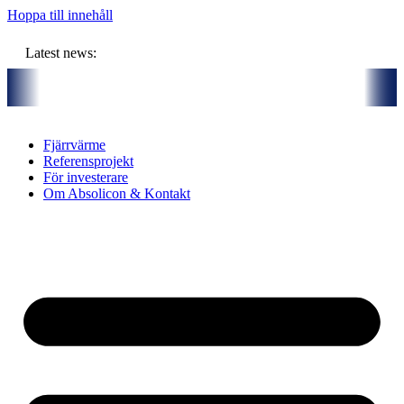
Hoppa till innehåll
Latest news:
artners och gemensam budget om ca 11 miljoner kronor ska lagra solvä
Fjärrvärme
Referensprojekt
För investerare
Om Absolicon & Kontakt