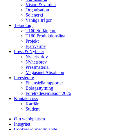
Vision & värden
Organisation
Solenergi
Vanliga frågor
Teknologi
T160 Solfångare
T160 Produktionslina
Projekt
Fjärrvärme
Press & Nyheter
Nyhetsarkiv
Nyhetsbrev
Pressmaterial
Magasinet Absolicon
Investerare
Finansiella rapporter
Bolagsstyrning
Företrädesemission 2026
Kontakta oss
Karriär
Student
Om webbplatsen
Integritet
Cookies & medgivande