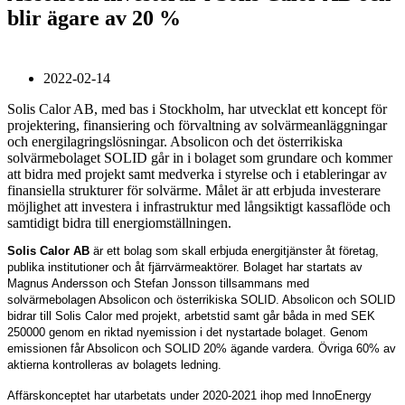
blir ägare av 20 %
2022-02-14
Solis Calor AB, med bas i Stockholm, har utvecklat ett koncept för
projektering, finansiering och förvaltning av solvärmeanläggningar
och energilagringslösningar. Absolicon och det österrikiska
solvärmebolaget SOLID går in i bolaget som grundare och kommer
att bidra med projekt samt medverka i styrelse och i etableringar av
finansiella strukturer för solvärme. Målet är att erbjuda investerare
möjlighet att investera i infrastruktur med långsiktigt kassaflöde och
samtidigt bidra till energiomställningen.
Solis Calor AB
är ett bolag som skall erbjuda energitjänster åt företag,
publika institutioner och åt fjärrvärmeaktörer. Bolaget har startats av
Magnus Andersson och Stefan Jonsson tillsammans med
solvärmebolagen Absolicon och österrikiska SOLID. Absolicon och SOLID
bidrar till Solis Calor med projekt, arbetstid samt går båda in med SEK
250000 genom en riktad nyemission i det nystartade bolaget. Genom
emissionen får Absolicon och SOLID 20% ägande vardera. Övriga 60% av
aktierna kontrolleras av bolagets ledning.
Affärskonceptet har utarbetats under 2020-2021 ihop med InnoEnergy