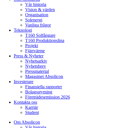
Vår historia
Vision & värden
Organisation
Solenergi
Vanliga frågor
Teknologi
T160 Solfångare
T160 Produktionslina
Projekt
Fjärrvärme
Press & Nyheter
Nyhetsarkiv
Nyhetsbrev
Pressmaterial
Magasinet Absolicon
Investerare
Finansiella rapporter
Bolagsstyrning
Företrädesemission 2026
Kontakta oss
Karriär
Student
Om Absolicon
Vår historia