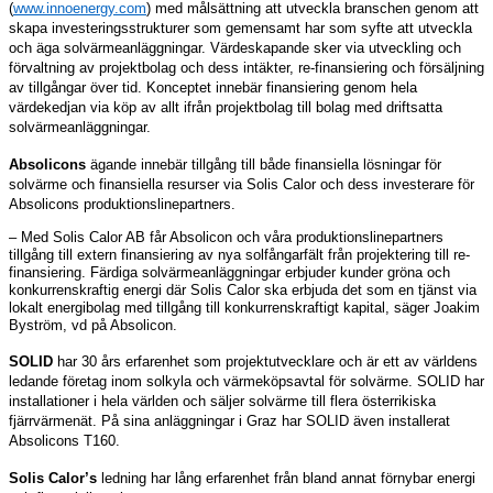
(
www.innoenergy.com
) med målsättning att utveckla branschen genom att
skapa investeringsstrukturer som gemensamt har som syfte att utveckla
och äga solvärmeanläggningar. Värdeskapande sker via utveckling och
förvaltning av projektbolag och dess intäkter, re-finansiering och försäljning
av tillgångar över tid. Konceptet innebär finansiering genom hela
värdekedjan via köp av allt ifrån projektbolag till bolag med driftsatta
solvärmeanläggningar.
Absolicons
ägande innebär tillgång till både finansiella lösningar för
solvärme och finansiella resurser via Solis Calor och dess investerare för
Absolicons produktionslinepartners.
– Med Solis Calor AB får Absolicon och våra produktionslinepartners
tillgång till extern finansiering av nya solfångarfält från projektering till re-
finansiering. Färdiga solvärmeanläggningar erbjuder kunder gröna och
konkurrenskraftig energi där Solis Calor ska erbjuda det som en tjänst via
lokalt energibolag med tillgång till konkurrenskraftigt kapital, säger Joakim
Byström, vd på Absolicon.
SOLID
har 30 års erfarenhet som projektutvecklare och är ett av världens
ledande företag inom solkyla och värmeköpsavtal för solvärme. SOLID har
installationer i hela världen och säljer solvärme till flera österrikiska
fjärrvärmenät. På sina anläggningar i Graz har SOLID även installerat
Absolicons T160.
Solis Calor’s
ledning har lång erfarenhet från bland annat förnybar energi