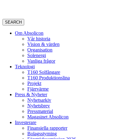
SEARCH
Om Absolicon
Vår historia
Vision & värden
Organisation
Solenergi
Vanliga frågor
Teknologi
T160 Solfångare
T160 Produktionslina
Projekt
Fjärrvärme
Press & Nyheter
Nyhetsarkiv
Nyhetsbrev
Pressmaterial
Magasinet Absolicon
Investerare
Finansiella rapporter
Bolagsstyrning