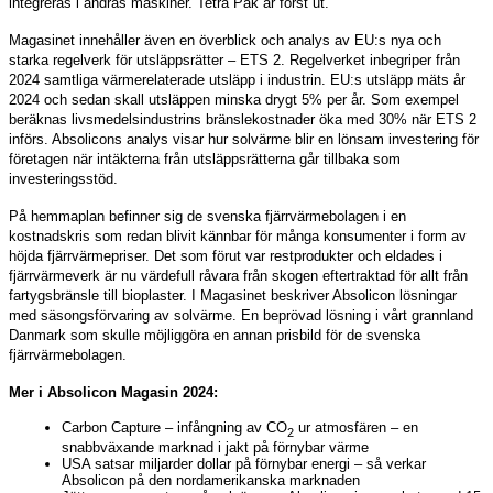
integreras i andras maskiner. Tetra Pak är först ut.
Magasinet innehåller även en överblick och analys av EU:s nya och
starka regelverk för utsläppsrätter – ETS 2. Regelverket inbegriper från
2024 samtliga värmerelaterade utsläpp i industrin. EU:s utsläpp mäts år
2024 och sedan skall utsläppen minska drygt 5% per år.
Som exempel
beräknas livsmedelsindustrins bränslekostnader öka med 30% när ETS 2
införs. Absolicons analys visar hur solvärme blir en lönsam investering för
företagen när intäkterna från utsläppsrätterna går tillbaka som
investeringsstöd.
På hemmaplan befinner sig de svenska fjärrvärmebolagen i en
kostnadskris som redan blivit kännbar för många konsumenter i form av
höjda fjärrvärmepriser. Det som förut var restprodukter och eldades i
fjärrvärmeverk är nu värdefull råvara från skogen eftertraktad för allt från
fartygsbränsle till bioplaster. I Magasinet beskriver Absolicon lösningar
med säsongsförvaring av solvärme. En beprövad lösning i vårt grannland
Danmark som skulle möjliggöra en annan prisbild för de svenska
fjärrvärmebolagen.
Mer i Absolicon Magasin 2024:
Carbon Capture – infångning av CO
ur atmosfären – en
2
snabbväxande marknad i jakt på förnybar värme
USA satsar miljarder dollar på förnybar energi – så verkar
Absolicon på den nordamerikanska marknaden