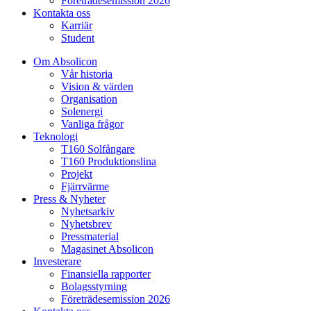
Företrädesemission 2026
Kontakta oss
Karriär
Student
Om Absolicon
Vår historia
Vision & värden
Organisation
Solenergi
Vanliga frågor
Teknologi
T160 Solfångare
T160 Produktionslina
Projekt
Fjärrvärme
Press & Nyheter
Nyhetsarkiv
Nyhetsbrev
Pressmaterial
Magasinet Absolicon
Investerare
Finansiella rapporter
Bolagsstyrning
Företrädesemission 2026