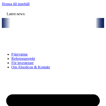
Hoppa till innehåll
Latest news:
artners och gemensam budget om ca 11 miljoner kronor ska lagra solvä
Fjärrvärme
Referensprojekt
För investerare
Om Absolicon & Kontakt