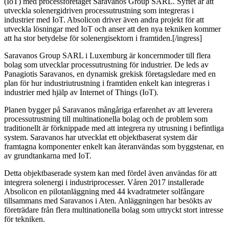
(IoT) med processföretaget Saravanos Group SARL. Syftet är att
utveckla solenergidriven processutrustning som integreras i
industrier med IoT. Absolicon driver även andra projekt för att
utveckla lösningar med IoT och anser att den nya tekniken kommer
att ha stor betydelse för solenergisektorn i framtiden.[/ingress]
Saravanos Group SARL i Luxemburg är koncernmoder till flera
bolag som utvecklar processutrustning för industrier. De leds av
Panagiotis Saravanos, en dynamisk grekisk företagsledare med en
plan för hur industriutrustning i framtiden enkelt kan integreras i
industrier med hjälp av Internet of Things (IoT).
Planen bygger på Saravanos mångåriga erfarenhet av att leverera
processutrustning till multinationella bolag och de problem som
traditionellt är förknippade med att integrera ny utrusning i befintliga
system. Saravanos har utvecklat ett objektbaserat system där
framtagna komponenter enkelt kan återanvändas som byggstenar, en
av grundtankarna med IoT.
Detta objektbaserade system kan med fördel även användas för att
integrera solenergi i industriprocesser. Våren 2017 installerade
Absolicon en pilotanläggning med 44 kvadratmeter solfångare
tillsammans med Saravanos i Aten. Anläggningen har besökts av
företrädare från flera multinationella bolag som uttryckt stort intresse
för tekniken.