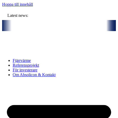
Hoppa till innehåll
Latest news:
ers och gemensam budget om ca 11 miljoner kronor ska lagra solvärme 
Fjärrvärme
Referensprojekt
För investerare
Om Absolicon & Kontakt