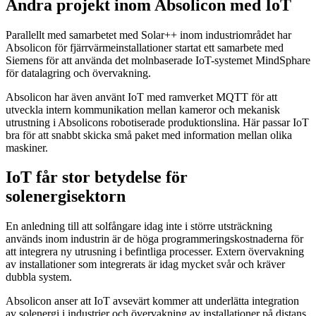
Andra projekt inom Absolicon med IoT
Parallellt med samarbetet med Solar++ inom industriområdet har
Absolicon för fjärrvärme­installationer startat ett samarbete med
Siemens för att använda det molnbaserade IoT-systemet MindSphare
för datalagring och övervakning.
Absolicon har även använt IoT med ramverket MQTT för att
utveckla intern kommunikation mellan kameror och mekanisk
utrustning i Absolicons robotiserade produktionslina. Här passar IoT
bra för att snabbt skicka små paket med information mellan olika
maskiner.
IoT får stor betydelse för
solenergisektorn
En anledning till att solfångare idag inte i större utsträckning
används inom industrin är de höga programmeringskostnaderna för
att integrera ny utrusning i befintliga processer. Extern övervakning
av installationer som integrerats är idag mycket svår och kräver
dubbla system.
Absolicon anser att IoT avsevärt kommer att underlätta integration
av solenergi i industrier och övervakning av installationer på distans.