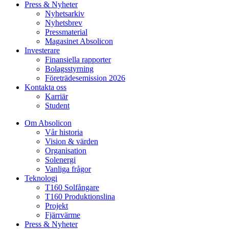
Press & Nyheter
Nyhetsarkiv
Nyhetsbrev
Pressmaterial
Magasinet Absolicon
Investerare
Finansiella rapporter
Bolagsstyrning
Företrädesemission 2026
Kontakta oss
Karriär
Student
Om Absolicon
Vår historia
Vision & värden
Organisation
Solenergi
Vanliga frågor
Teknologi
T160 Solfångare
T160 Produktionslina
Projekt
Fjärrvärme
Press & Nyheter