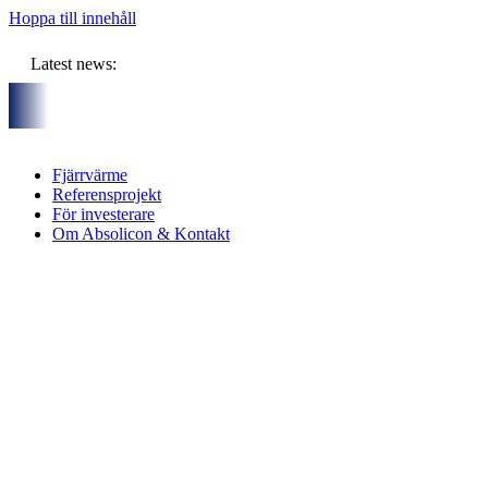
Hoppa till innehåll
Latest news:
nsam budget om ca 11 miljoner kronor ska lagra solvärme i borr
Fjärrvärme
Referensprojekt
För investerare
Om Absolicon & Kontakt