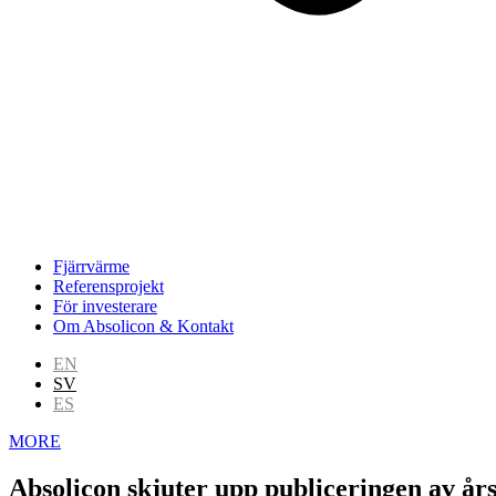
Fjärrvärme
Referensprojekt
För investerare
Om Absolicon & Kontakt
EN
SV
ES
MORE
Absolicon skjuter upp publiceringen av års