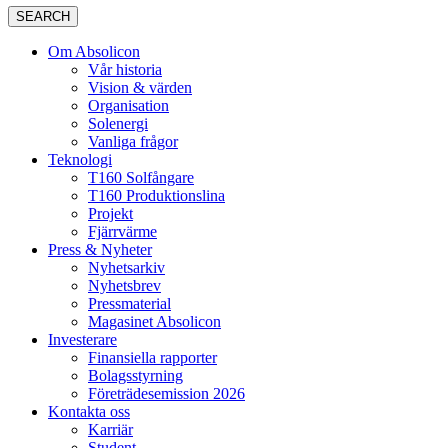
SEARCH
Om Absolicon
Vår historia
Vision & värden
Organisation
Solenergi
Vanliga frågor
Teknologi
T160 Solfångare
T160 Produktionslina
Projekt
Fjärrvärme
Press & Nyheter
Nyhetsarkiv
Nyhetsbrev
Pressmaterial
Magasinet Absolicon
Investerare
Finansiella rapporter
Bolagsstyrning
Företrädesemission 2026
Kontakta oss
Karriär
Student