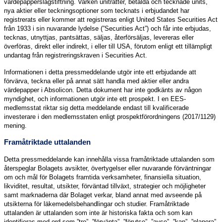
värdepapperslagstiftning. Varken uniträtter, betalda och tecknade units,
nya aktier eller teckningsoptioner som tecknats i erbjudandet har
registrerats eller kommer att registreras enligt United States Securities Act
från 1933 i sin nuvarande lydelse (”Securities Act”) och får inte erbjudas,
tecknas, utnyttjas, pantsättas, säljas, återförsäljas, levereras eller
överföras, direkt eller indirekt, i eller till USA, förutom enligt ett tillämpligt
undantag från registreringskraven i Securities Act.
Informationen i detta pressmeddelande utgör inte ett erbjudande att
förvärva, teckna eller på annat sätt handla med aktier eller andra
värdepapper i Absolicon. Detta dokument har inte godkänts av någon
myndighet, och informationen utgör inte ett prospekt. I en EES-
medlemsstat riktar sig detta meddelande endast till kvalificerade
investerare i den medlemsstaten enligt prospektförordningens (2017/1129)
mening.
Framåtriktade uttalanden
Detta pressmeddelande kan innehålla vissa framåtriktade uttalanden som
återspeglar Bolagets avsikter, övertygelser eller nuvarande förväntningar
om och mål för Bolagets framtida verksamheter, finansiella situation,
likviditet, resultat, utsikter, förväntad tillväxt, strategier och möjligheter
samt marknaderna där Bolaget verkar, bland annat med avseende på
utsikterna för läkemedelsbehandlingar och studier. Framåtriktade
uttalanden är uttalanden som inte är historiska fakta och som kan
identifieras med ord som ”tro”, ”förvänta”, ”förutse”, ”avse”, ”kan”, ”planera”,