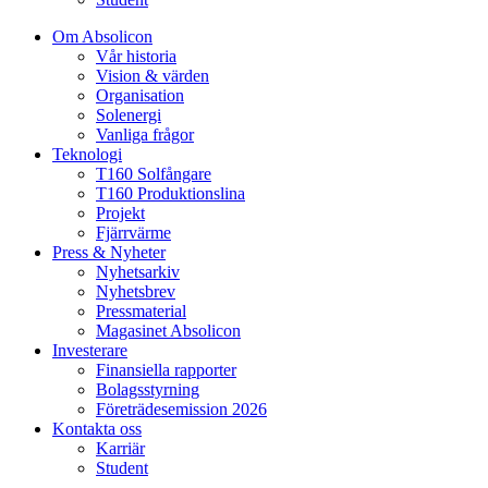
Om Absolicon
Vår historia
Vision & värden
Organisation
Solenergi
Vanliga frågor
Teknologi
T160 Solfångare
T160 Produktionslina
Projekt
Fjärrvärme
Press & Nyheter
Nyhetsarkiv
Nyhetsbrev
Pressmaterial
Magasinet Absolicon
Investerare
Finansiella rapporter
Bolagsstyrning
Företrädesemission 2026
Kontakta oss
Karriär
Student