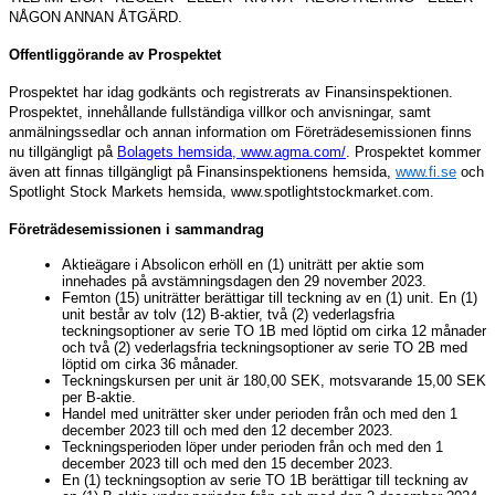
NÅGON ANNAN ÅTGÄRD.
Offentliggörande av Prospektet
Prospektet har idag godkänts och registrerats av Finansinspektionen.
Prospektet, innehållande fullständiga villkor och anvisningar, samt
anmälningssedlar och annan information om Företrädesemissionen finns
nu tillgängligt på
Bolagets hemsida, www.agma.com/
. Prospektet kommer
även att finnas tillgängligt på Finansinspektionens hemsida,
www.fi.se
och
Spotlight Stock Markets hemsida, www.spotlightstockmarket.com.
Företrädesemissionen i sammandrag
Aktieägare i Absolicon erhöll en (1) uniträtt per aktie som
innehades på avstämningsdagen den 29 november 2023.
Femton (15) uniträtter berättigar till teckning av en (1) unit. En (1)
unit består av tolv (12) B-aktier, två (2) vederlagsfria
teckningsoptioner av serie TO 1B med löptid om cirka 12 månader
och två (2) vederlagsfria teckningsoptioner av serie TO 2B med
löptid om cirka 36 månader.
Teckningskursen per unit är 180,00 SEK, motsvarande 15,00 SEK
per B-aktie.
Handel med uniträtter sker under perioden från och med den 1
december 2023 till och med den 12 december 2023.
Teckningsperioden löper under perioden från och med den 1
december 2023 till och med den 15 december 2023.
En (1) teckningsoption av serie TO 1B berättigar till teckning av