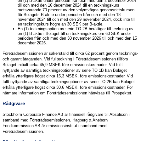
en (1) B-aktie under perioden från och med den 2 december 2024
till och med den 16 december 2024 till en teckningskurs
motsvarande 70 procent av den volymvägda genomsnittskursen
för Bolagets B-aktie under perioden från och med den 18
november 2024 till och med den 29 november 2024, dock inte till
en teckningskurs högre än 30 SEK per B-aktie.
En (1) teckningsoption av serie TO 2B berättigar till teckning av
en (1) B-aktie i Bolaget till en teckningskurs om 60 SEK under
perioden från och med den 30 november 2026 till och med den 15
december 2026.
Företrädesemissionen är säkerställd till cirka 62 procent genom tecknings-
och garantiåtaganden. Vid fullteckning i Företrädesemissionen tillförs
Bolaget initialt cirka 45,9 MSEK före emissionskostnader. Vid fullt
nyttjande av samtliga teckningsoptioner av serie TO 1B kan Bolaget
erhålla ytterligare högst cirka 15,3 MSEK, före emissionskostnader. Vid
fullt nyttjande av samtliga teckningsoptioner av serie TO 2B kan Bolaget
erhålla ytterligare högst cirka 30,6 MSEK, före emissionskostnader. För
närmare information om Företrädesemissionen hänvisas till Prospektet.
Rådgivare
Stockholm Corporate Finance AB är finansiell rådgivare till Absolicon i
samband med Företrädesemissionen. Hagberg & Aneborn
Fondkommission AB är emissionsinstitut i samband med
Företrädesemissionen.