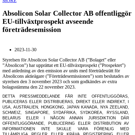
MORE
Absolicon Solar Collector AB offentliggör
EU-tillväxtprospekt avseende
företrädesemission
2023-11-30
Styrelsen för Absolicon Solar Collector AB (”Bolaget” eller
”Absolicon”) har upprättat ett EU-tillväxtprospekt (”Prospektet”)
med anledning av den emission av units med företrädesrätt för
Absolicons aktieägare (”Företrädesemissionen”) som beslutades av
styrelsen den 3 november 2023 och som godkändes av extra
bolagsstämma den 22 november 2023.
DETTA PRESSMEDDELANDE FÅR INTE OFFENTLIGGÖRAS,
PUBLICERAS ELLER DISTRIBUERAS, DIREKT ELLER INDIREKT, I
USA, AUSTRALIEN, HONGKONG, JAPAN KANADA, NYA ZEELAND,
SCHWEIZ, SINGAPORE, SYDAFRIKA, SYDKOREA, RYSSLAND,
BELARUS ELLER I NÅGON ANNAN JURISDIKTION DÄR
OFFENTLIGGÖRANDE, PUBLICERING ELLER DISTRIBUTION AV
INFORMATIONEN INTE SKULLE VARA FÖRENLIG MED
TILLÄMPLIGA REGLER ELLER KRÄVA REGISTRERING ELLER