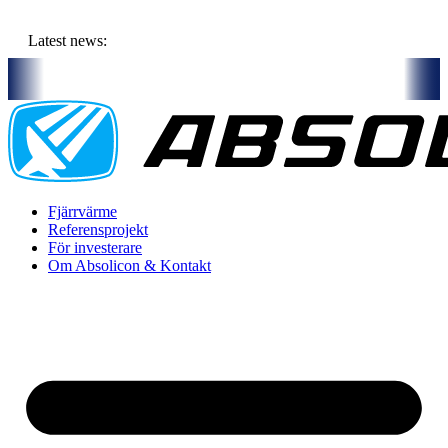
Hoppa
till
Latest news:
innehåll
 budget om ca 11 miljoner kronor ska lagra solvärme i borrhål
Kom
Fjärrvärme
Referensprojekt
För investerare
Om Absolicon & Kontakt