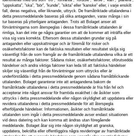
”uppskatta”, ”ska”, ”bör”, ”kunde”, ”sikta” eller ”kanske” eller, i varje enskilt
fall, deras negativa, eller liknande, uttryck. De framåtriktade uttalandena i
detta pressmeddelande baseras på olika antaganden, varav många i sin
tur baseras på ytterligare antaganden. Trots att Bolaget anser att
förväntningarna som återspeglas i dessa framåtriktade uttalanden är
rimliga, kan det inte ge några garantier om att de kommer att inträffa eller
visa sig vara korrekta. Eftersom dessa uttalanden grundar sig på
antaganden eller uppskattningar och är föremål för risker och
osäkerhetsfaktorer kan de faktiska resultaten eller resultatet skilja sig
väsentligt från de som framgår av de framåtriktade uttalandena vilka är ett
resultat av många faktorer. Sådana risker, osäkerhetsfaktorer, oförutsedda
händelser och andra viktiga faktorer kan leda till att faktiska händelser
skiljer sig väsentligt från de förväntningar som uttrycks eller är
underförstådda i detta pressmeddelande genom sådana framåtblickande
uttalanden. Bolaget garanterar inte att antagandena bakom de
framåtriktade uttalandena i detta pressmeddelande är fria från fel och
accepterar inte något ansvar för framtida exakthet i de åsikter som
uttrycks i detta pressmeddelande eller någon skyldighet att uppdatera eller
revidera uttalandena i detta pressmeddelande för att återspegla
efterföljande händelser. Informationen, åsikter och framåtriktade
uttalanden som ingår i detta pressmeddelande avser endast situationen
vid dess datering och kan komma att ändras utan föregående
meddelande. Bolaget åtar sig inte någon skyldighet att granska,
uppdatera, bekräfta eller offentliggöra några revideringar av framåtriktade