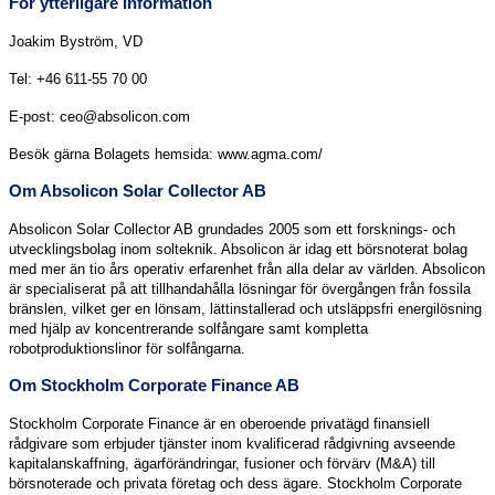
För ytterligare information
Joakim Byström, VD
Tel: +46 611-55 70 00
E-post: ceo@absolicon.com
Besök gärna Bolagets hemsida: www.agma.com/
Om Absolicon Solar Collector AB
Absolicon Solar Collector AB grundades 2005 som ett forsknings- och
utvecklingsbolag inom solteknik. Absolicon är idag ett börsnoterat bolag
med mer än tio års operativ erfarenhet från alla delar av världen. Absolicon
är specialiserat på att tillhandahålla lösningar för övergången från fossila
bränslen, vilket ger en lönsam, lättinstallerad och utsläppsfri energilösning
med hjälp av koncentrerande solfångare samt kompletta
robotproduktionslinor för solfångarna.
Om Stockholm Corporate Finance AB
Stockholm Corporate Finance är en oberoende privatägd finansiell
rådgivare som erbjuder tjänster inom kvalificerad rådgivning avseende
kapitalanskaffning, ägarförändringar, fusioner och förvärv (M&A) till
börsnoterade och privata företag och dess ägare. Stockholm Corporate