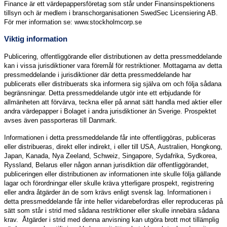
Finance är ett värdepappersföretag som står under Finansinspektionens
tillsyn och är medlem i branschorganisationen SwedSec Licensiering AB.
För mer information se: www.stockholmcorp.se
Viktig information
Publicering, offentliggörande eller distributionen av detta pressmeddelande
kan i vissa jurisdiktioner vara föremål för restriktioner. Mottagarna av detta
pressmeddelande i jurisdiktioner där detta pressmeddelande har
publicerats eller distribuerats ska informera sig själva om och följa sådana
begränsningar. Detta pressmeddelande utgör inte ett erbjudande för
allmänheten att förvärva, teckna eller på annat sätt handla med aktier eller
andra värdepapper i Bolaget i andra jurisdiktioner än Sverige. Prospektet
avses även passporteras till Danmark.
Informationen i detta pressmeddelande får inte offentliggöras, publiceras
eller distribueras, direkt eller indirekt, i eller till USA, Australien, Hongkong,
Japan, Kanada, Nya Zeeland, Schweiz, Singapore, Sydafrika, Sydkorea,
Ryssland, Belarus eller någon annan jurisdiktion där offentliggörandet,
publiceringen eller distributionen av informationen inte skulle följa gällande
lagar och förordningar eller skulle kräva ytterligare prospekt, registrering
eller andra åtgärder än de som krävs enligt svensk lag. Informationen i
detta pressmeddelande får inte heller vidarebefordras eller reproduceras på
sätt som står i strid med sådana restriktioner eller skulle innebära sådana
krav. Åtgärder i strid med denna anvisning kan utgöra brott mot tillämplig