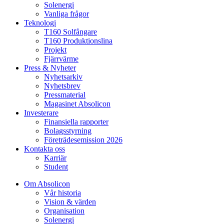
Solenergi
Vanliga frågor
Teknologi
T160 Solfångare
T160 Produktionslina
Projekt
Fjärrvärme
Press & Nyheter
Nyhetsarkiv
Nyhetsbrev
Pressmaterial
Magasinet Absolicon
Investerare
Finansiella rapporter
Bolagsstyrning
Företrädesemission 2026
Kontakta oss
Karriär
Student
Om Absolicon
Vår historia
Vision & värden
Organisation
Solenergi