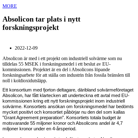
MORE
Absolicon tar plats i nytt
forskningsprojekt
2022-12-09
Absolicon är med i ett projekt om industriell solvärme som nu
tilldelas 55 MSEK i forskningsmedel i ett beslut av EU-
kommissionen. Projektet är en del i Absolicons löpande
forskningsarbete för att ställa om industrin från fossila bränslen till
noll i koldioxidutsläpp.
Ett konsortium med fjorton deltagare, däribland solvärmeföretaget
Absolicon, har fått klartecken att underteckna ett avtal med EU-
kommissionen kring ett nytt forskningsprojekt inom industriell
solvärme. Konsortiets ansökan om forskningsmedel har bedömts
mycket positivt och konsortiet påbörjar nu den del som kallas
”
Grant Agreement preparation”.
Konsortiets totala budget är
motsvarande 55 miljoner kronor och Absolicons andel är 4,7
miljoner kronor under en 4-årsperiod.