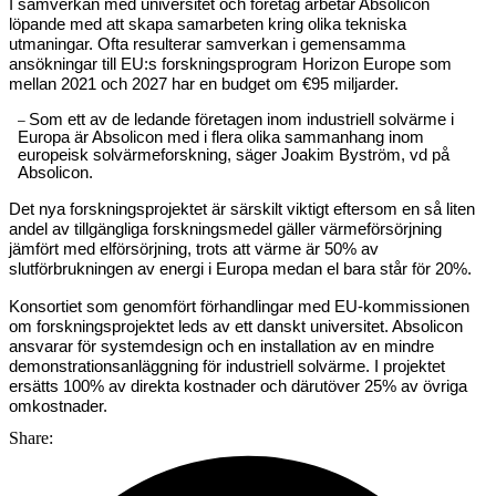
I samverkan med universitet och företag arbetar Absolicon
löpande med att skapa samarbeten kring olika tekniska
utmaningar. Ofta resulterar samverkan i gemensamma
ansökningar till EU:s forskningsprogram Horizon Europe som
mellan 2021 och 2027 har en budget om €95 miljarder.
Som ett av de ledande företagen inom industriell solvärme i
–
Europa är Absolicon med i flera olika sammanhang inom
europeisk solvärmeforskning, säger Joakim Byström, vd på
Absolicon.
Det nya forskningsprojektet är särskilt viktigt eftersom en så liten
andel av tillgängliga forskningsmedel gäller värmeförsörjning
jämfört med elförsörjning, trots att värme är 50% av
slutförbrukningen av energi i Europa medan el bara står för 20%.
Konsortiet som genomfört förhandlingar med EU-kommissionen
om forskningsprojektet leds av ett danskt universitet. Absolicon
ansvarar för systemdesign och en installation av en mindre
demonstrationsanläggning för industriell solvärme. I projektet
ersätts 100% av direkta kostnader och därutöver 25% av övriga
omkostnader.
Share: