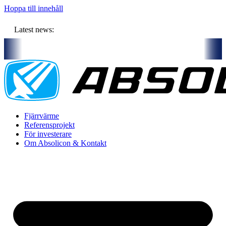
Hoppa till innehåll
Latest news:
m budget om ca 11 miljoner kronor ska lagra solvärme i borrhål
Kom
Fjärrvärme
Referensprojekt
För investerare
Om Absolicon & Kontakt