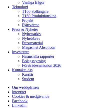
Vanliga frågor
Teknologi
T160 Solfångare
T160 Produktionslina
Projekt
Fjärrvärme
Press & Nyheter
Nyhetsarkiv
Nyhetsbrev
Pressmaterial
Magasinet Absolicon
Investerare
Finansiella rapporter
Bolagsstyrning
Företrädesemission 2026
Kontakta oss
Karriär
Student
Om webbplatsen
Integritet
Cookies & medgivande
Facebook
LinkedIn