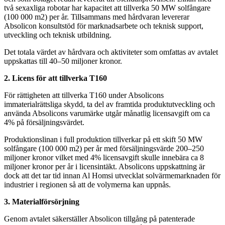
två sexaxliga robotar har kapacitet att tillverka 50 MW solfångare
(100 000 m2) per år. Tillsammans med hårdvaran levererar
Absolicon konsultstöd för marknadsarbete och teknisk support,
utveckling och teknisk utbildning.
Det totala värdet av hårdvara och aktiviteter som omfattas av avtalet
uppskattas till 40–50 miljoner kronor.
2. Licens för att tillverka T160
För rättigheten att tillverka T160 under Absolicons
immaterialrättsliga skydd, ta del av framtida produktutveckling och
använda Absolicons varumärke utgår månatlig licensavgift om ca
4% på försäljningsvärdet.
Produktionslinan i full produktion tillverkar på ett skift 50 MW
solfångare (100 000 m2) per år med försäljningsvärde 200–250
miljoner kronor vilket med 4% licensavgift skulle innebära ca 8
miljoner kronor per år i licensintäkt. Absolicons uppskattning är
dock att det tar tid innan Al Homsi utvecklat solvärmemarknaden för
industrier i regionen så att de volymerna kan uppnås.
3. Materialförsörjning
Genom avtalet säkerställer Absolicon tillgång på patenterade