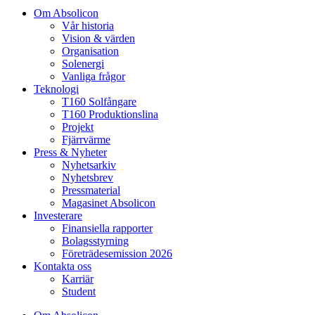
Om Absolicon
Vår historia
Vision & värden
Organisation
Solenergi
Vanliga frågor
Teknologi
T160 Solfångare
T160 Produktionslina
Projekt
Fjärrvärme
Press & Nyheter
Nyhetsarkiv
Nyhetsbrev
Pressmaterial
Magasinet Absolicon
Investerare
Finansiella rapporter
Bolagsstyrning
Företrädesemission 2026
Kontakta oss
Karriär
Student