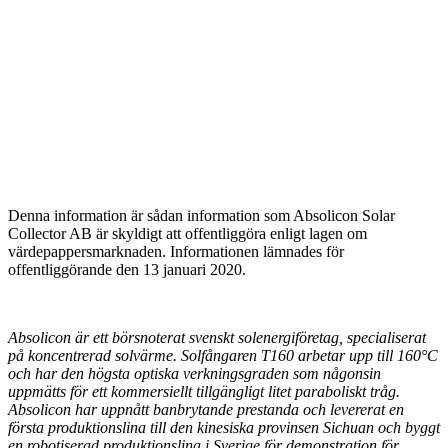
Denna information är sådan information som Absolicon Solar
Collector AB är skyldigt att offentliggöra enligt lagen om
värdepappersmarknaden. Informationen lämnades för
offentliggörande den 13 januari 2020.
Absolicon är ett börsnoterat svenskt solenergiföretag, specialiserat
på koncentrerad solvärme. Solfångaren T160 arbetar upp till 160°C
och har den högsta optiska verkningsgraden som någonsin
uppmätts för ett kommersiellt tillgängligt litet paraboliskt tråg.
Absolicon har uppnått banbrytande prestanda och levererat en
första produktionslina till den kinesiska provinsen Sichuan och byggt
en robotiserad produktionslina i Sverige för demonstration för