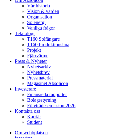
Om Absolicon
Vår historia
Vision & värden
Organisation
Solenergi
Vanliga frågor
Teknologi
T160 Solfångare
T160 Produktionslina
Projekt
Fjärrvärme
Press & Nyheter
Nyhetsarkiv
Nyhetsbrev
Pressmaterial
Magasinet Absolicon
Investerare
Finansiella rapporter
Bolagsstyrning
Företrädesemission 2026
Kontakta oss
Karriär
Student
Om webbplatsen