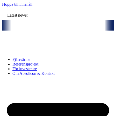
Hoppa till innehåll
Latest news:
 och gemensam budget om ca 11 miljoner kronor ska lagra solvärme i b
Fjärrvärme
Referensprojekt
För investerare
Om Absolicon & Kontakt