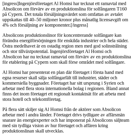
[ingress]Ingenjörsföretaget Al Homsi har tecknat ett ramavtal med
Absolicon om förvärv av en produktionslina för solfångaren T160
på Cypern. Det totala försäljningsvärdet som omfattas av avtalet
uppskattas till 40–50 miljoner kronor plus månatlig licensavgift om
4% och försäljning av komponenter.[/ingress]
Absolicons produktionslinor för koncentrerande solfångare kan
förändra energiförsörjningen för enskilda industrier och hela städer.
Östra medelhavet är en ostadig region men med god solinstrålning
och stor tillväxtpotential. Ingenjörsföretaget Al Homsi och
Absolicon har nu tecknat ramavtal om förvärv av en produktionslina
för etablering på Cypern som skall förse området med solfångare.
Al Homsi har presenterat en plan där företaget i första hand med
egna resurser skall sälja solfångarfält till industrier, städer och
kommersiella byggnader. Företaget har sitt ursprung i Syrien och
arbetar med flera stora internationella bolag i regionen. Bland annat
finns det inom företaget ett regionalt kontaktnät för att arbeta med
stora hotell och telekomföretag.
På flera sätt skiljer sig Al Homsi från de aktörer som Absolicon
arbetar med i andra länder. Företaget drivs tydligare av affärsmän
snarare än energiexperter och har imponerat på Absolicons säljteam
med sin tydliga vision av hur företaget och affären kring
produktionslinan skall utvecklas.