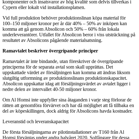
komponenter och insatsvaror av hög kvalité som delvis tillverkas i
Cypern eller lokalt vid installationsplatsen.
Vid full produktion behöver produktionslinan köpa material för
100–150 miljoner kronor per år där 40% – 50% av inköpen kan
komma att gå genom Absolicon och 50% – 60% från lokala
underleverantörer. Utfallet för Absolicon beror i viss utsträckning på
resultatet av Absolicons pågående materialsatsning.
Ramavtalet beskriver övergripande principer
Ramavtalet är inte bindande, utan föreskriver de övergripande
principerna för de separata avtal som skall upprättas. Det
uppskattade värdet av försäljningen kan komma att ändras liksom
slutgiltig utformning av produktionslinans produktionskapacitet.
Absolicon uppskattar idag att försäljningsvärdet av avtalet ligger i
nedre delen av intervallet 40-50 miljoner kronor.
Om Al Homsi inte uppfyller sina åtaganden i varje steg förlorar de
rätten att genomföra förvärvet och har då möjlighet att få tillbaka en
del av köpeskillingen, dock aldrig för Absolicons havda kostnader.
Leveranstid och leveranskapacitet
De första försäljningarna av pilotinstallationer av T160 från Al
Homsi förväntas under andra halvåret 2020. Solfångare för dessa