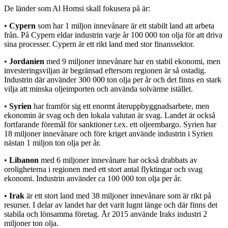
De länder som Al Homsi skall fokusera på är:
•
Cypern
som har 1 miljon innevånare är ett stabilt land att arbeta
från. På Cypern eldar industrin varje år 100 000 ton olja för att driva
sina processer. Cypern är ett rikt land med stor finanssektor.
•
Jordanien
med 9 miljoner innevånare har en stabil ekonomi, men
investeringsviljan är begränsad eftersom regionen är så ostadig.
Industrin där använder 300 000 ton olja per år och det finns en stark
vilja att minska oljeimporten och använda solvärme istället.
•
Syrien
har framför sig ett enormt återuppbyggnadsarbete, men
ekonomin är svag och den lokala valutan är svag. Landet är också
fortfarande föremål för sanktioner t.ex. ett oljeembargo. Syrien har
18 miljoner innevånare och före kriget använde industrin i Syrien
nästan 1 miljon ton olja per år.
•
Libanon
med 6 miljoner innevånare har också drabbats av
oroligheterna i regionen med ett stort antal flyktingar och svag
ekonomi. Industrin använder ca 100 000 ton olja per år.
•
Irak
är ett stort land med 38 miljoner innevånare som är rikt på
resurser. I delar av landet har det varit lugnt länge och där finns det
stabila och lönsamma företag. År 2015 använde Iraks industri 2
miljoner ton olja.