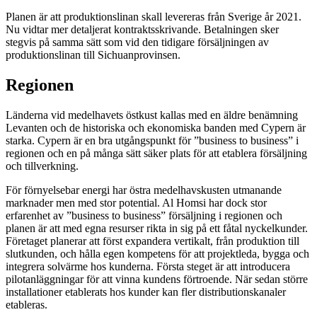
Planen är att produktionslinan skall levereras från Sverige år 2021.
Nu vidtar mer detaljerat kontraktsskrivande. Betalningen sker
stegvis på samma sätt som vid den tidigare försäljningen av
produktionslinan till Sichuanprovinsen.
Regionen
Länderna vid medelhavets östkust kallas med en äldre benämning
Levanten och de historiska och ekonomiska banden med Cypern är
starka. Cypern är en bra utgångspunkt för ”business to business” i
regionen och en på många sätt säker plats för att etablera försäljning
och tillverkning.
För förnyelsebar energi har östra medelhavskusten utmanande
marknader men med stor potential. Al Homsi har dock stor
erfarenhet av ”business to business” försäljning i regionen och
planen är att med egna resurser rikta in sig på ett fåtal nyckelkunder.
Företaget planerar att först expandera vertikalt, från produktion till
slutkunden, och hålla egen kompetens för att projektleda, bygga och
integrera solvärme hos kunderna. Första steget är att introducera
pilotanläggningar för att vinna kundens förtroende. När sedan större
installationer etablerats hos kunder kan fler distributionskanaler
etableras.