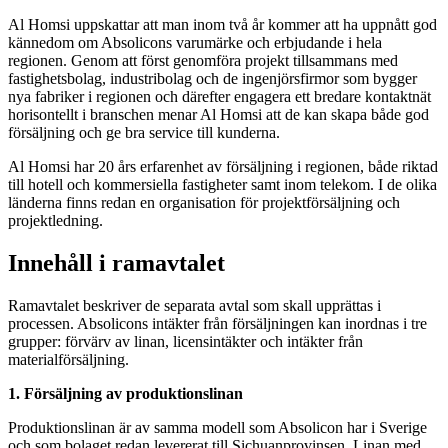
Al Homsi uppskattar att man inom två år kommer att ha uppnått god
kännedom om Absolicons varumärke och erbjudande i hela
regionen. Genom att först genomföra projekt tillsammans med
fastighetsbolag, industribolag och de ingenjörsfirmor som bygger
nya fabriker i regionen och därefter engagera ett bredare kontaktnät
horisontellt i branschen menar Al Homsi att de kan skapa både god
försäljning och ge bra service till kunderna.
Al Homsi har 20 års erfarenhet av försäljning i regionen, både riktad
till hotell och kommersiella fastigheter samt inom telekom. I de olika
länderna finns redan en organisation för projektförsäljning och
projektledning.
Innehåll i ramavtalet
Ramavtalet beskriver de separata avtal som skall upprättas i
processen. Absolicons intäkter från försäljningen kan inordnas i tre
grupper: förvärv av linan, licensintäkter och intäkter från
materialförsäljning.
1. Försäljning av produktionslinan
Produktionslinan är av samma modell som Absolicon har i Sverige
och som bolaget redan levererat till Sichuanprovinsen. Linan med