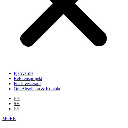
Fjärrvärme
Referensprojekt
För investerare
Om Absolicon & Kontakt
EN
SV
ES
MORE