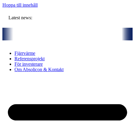
Hoppa till innehåll
Latest news:
nsam budget om ca 11 miljoner kronor ska lagra solvärme i borrhål
Fjärrvärme
Referensprojekt
För investerare
Om Absolicon & Kontakt