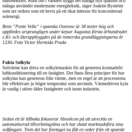
hälsosektorn. Runt om i världen byggs det många nya sjukhus och
många använder modernaste energiteknik, säger Joakim Byström
som ser ordern som ett bevis på ett ökat intresse för koncentrerad
solenergi.
Bron ”Ponte Vella” i spanska Ourense är 38 meter hög och
uppfördes ursprungligen under kejsar Augustus första århundradet
e.Kr. och återuppbyggdes på de romerska grundläggningarna år
1230.
Foto Victor Hermida Prada
Fakta Solkyla
Solvärme kan driva en solkylemaskin för att generera kostnadsfri
luftkonditionering till en fastighet. Det finns flera principer för hur
solkylan kan genereras från värme, men en regel är att processerna
blir effektivare ju högre temperatur som används. Värmedriven kyla
är vanlig i större äldre fastigheter och inom industrin.
Sedan ett år tillbaka fokuserar Absolicon på att utveckla en
automatiserad tillverkningslina och har slutat marknadsföra sina
solfångare. Trots det har företaget nu fått en order från ett spanskt