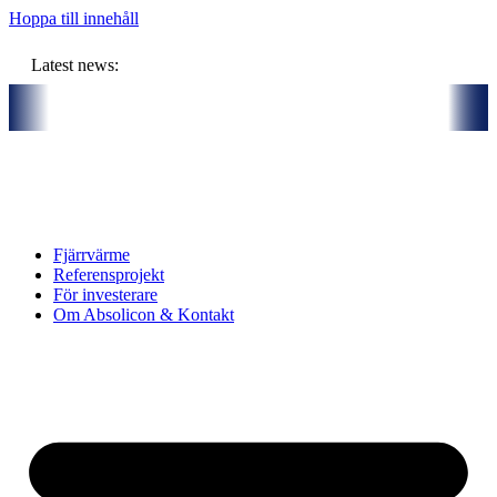
Hoppa till innehåll
Latest news:
budget om ca 11 miljoner kronor ska lagra solvärme i borrhål
Komm
Fjärrvärme
Referensprojekt
För investerare
Om Absolicon & Kontakt