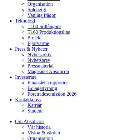
Organisation
Solenergi
Vanliga frågor
Teknologi
T160 Solfångare
T160 Produktionslina
Projekt
Fjärrvärme
Press & Nyheter
Nyhetsarkiv
Nyhetsbrev
Pressmaterial
Magasinet Absolicon
Investerare
Finansiella rapporter
Bolagsstyrning
Företrädesemission 2026
Kontakta oss
Karriär
Student
Om Absolicon
Vår historia
Vision & värden
Organisation