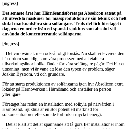
[ingress]
Det senaste året har Härnösandsföretaget Absolicon satsat på
att utveckla maskiner för massproduktion av sin teknik och helt
slutat marknadsföra sina solfångare. Trots det fick företaget i
dagarna en order från ett spanskt sjukhus som absolut vill
använda de koncentrerande solfångarna.
[/ingress]
– Det var oväntat, men också roligt förstås. Nu skall vi leverera den
här ordern samtidigt som våra processer med att etablera
tillverkningslinor i olika länder för våra solfångare pågår. Det blir en
utmaning, men vi är vana att lösa den typen av problem, säger
Joakim Byström, vd och grundare.
För att starta produktionen av solfångarna igen hyr Absolicon extra
lokaler på Hernöverken i Härnösand och anställer en person
ytterligare.
Företaget har redan en installation med solkyla på närvården i
Härnösand. Sjukhus är en stor potentiell marknad för
solkoncentratorer eftersom de förbrukar mycket energi.
– Det är klart att det är spännande att få göra fler installationer inom