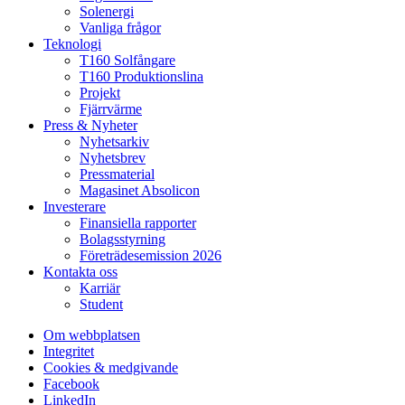
Solenergi
Vanliga frågor
Teknologi
T160 Solfångare
T160 Produktionslina
Projekt
Fjärrvärme
Press & Nyheter
Nyhetsarkiv
Nyhetsbrev
Pressmaterial
Magasinet Absolicon
Investerare
Finansiella rapporter
Bolagsstyrning
Företrädesemission 2026
Kontakta oss
Karriär
Student
Om webbplatsen
Integritet
Cookies & medgivande
Facebook
LinkedIn