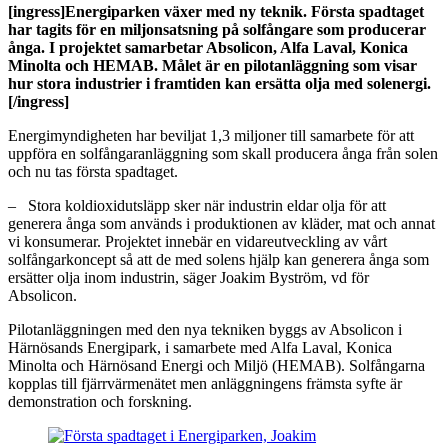
[ingress]Energiparken växer med ny teknik. Första spadtaget
har tagits för en miljonsatsning på solfångare som producerar
ånga. I projektet samarbetar Absolicon, Alfa Laval, Konica
Minolta och HEMAB. Målet är en pilotanläggning som visar
hur stora industrier i framtiden kan ersätta olja med solenergi.
[/ingress]
Energimyndigheten har beviljat 1,3 miljoner till samarbete för att
uppföra en solfångaranläggning som skall producera ånga från solen
och nu tas första spadtaget.
– Stora koldioxidutsläpp sker när industrin eldar olja för att
generera ånga som används i produktionen av kläder, mat och annat
vi konsumerar. Projektet innebär en vidareutveckling av vårt
solfångarkoncept så att de med solens hjälp kan generera ånga som
ersätter olja inom industrin, säger Joakim Byström, vd för
Absolicon.
Pilotanläggningen med den nya tekniken byggs av Absolicon i
Härnösands Energipark, i samarbete med Alfa Laval, Konica
Minolta och Härnösand Energi och Miljö (HEMAB). Solfångarna
kopplas till fjärrvärmenätet men anläggningens främsta syfte är
demonstration och forskning.