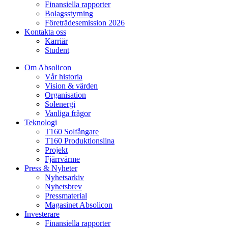
Finansiella rapporter
Bolagsstyrning
Företrädesemission 2026
Kontakta oss
Karriär
Student
Om Absolicon
Vår historia
Vision & värden
Organisation
Solenergi
Vanliga frågor
Teknologi
T160 Solfångare
T160 Produktionslina
Projekt
Fjärrvärme
Press & Nyheter
Nyhetsarkiv
Nyhetsbrev
Pressmaterial
Magasinet Absolicon
Investerare
Finansiella rapporter