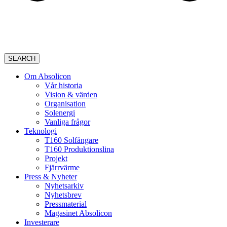
SEARCH
Om Absolicon
Vår historia
Vision & värden
Organisation
Solenergi
Vanliga frågor
Teknologi
T160 Solfångare
T160 Produktionslina
Projekt
Fjärrvärme
Press & Nyheter
Nyhetsarkiv
Nyhetsbrev
Pressmaterial
Magasinet Absolicon
Investerare