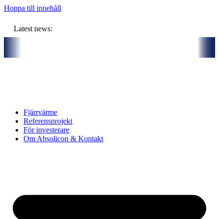
Hoppa till innehåll
Latest news:
ners och gemensam budget om ca 11 miljoner kronor ska lagra solvärme
Fjärrvärme
Referensprojekt
För investerare
Om Absolicon & Kontakt