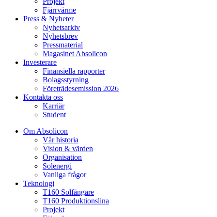
Projekt
Fjärrvärme
Press & Nyheter
Nyhetsarkiv
Nyhetsbrev
Pressmaterial
Magasinet Absolicon
Investerare
Finansiella rapporter
Bolagsstyrning
Företrädesemission 2026
Kontakta oss
Karriär
Student
Om Absolicon
Vår historia
Vision & värden
Organisation
Solenergi
Vanliga frågor
Teknologi
T160 Solfångare
T160 Produktionslina
Projekt