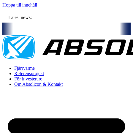
Hoppa till innehåll
Latest news:
tners och gemensam budget om ca 11 miljoner kronor ska lagra solvär
Fjärrvärme
Referensprojekt
För investerare
Om Absolicon & Kontakt