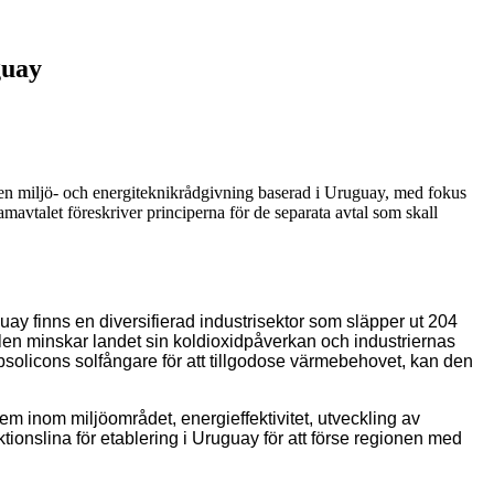
guay
 en miljö- och energiteknikrådgivning baserad i Uruguay, med fokus
mavtalet föreskriver principerna för de separata avtal som skall
uay finns en diversifierad industrisektor som släpper ut 204
len minskar landet sin koldioxidpåverkan och industriernas
solicons solfångare för att tillgodose värmebehovet, kan den
em inom miljöområdet, energieffektivitet, utveckling av
tionslina för etablering i Uruguay för att förse regionen med