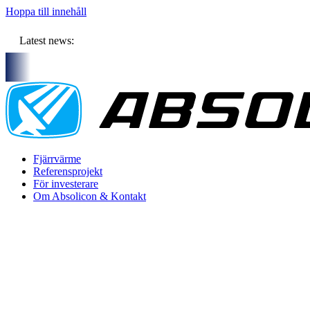
Hoppa till innehåll
Latest news:
nsam budget om ca 11 miljoner kronor ska lagra solvärme i borr
Fjärrvärme
Referensprojekt
För investerare
Om Absolicon & Kontakt