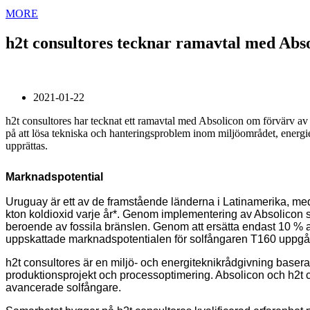
MORE
h2t consultores tecknar ramavtal med Abs
2021-01-22
h2t consultores har tecknat ett ramavtal med Absolicon om förvärv av
på att lösa tekniska och hanteringsproblem inom miljöområdet, energie
upprättas.
Marknadspotential
Uruguay är ett av de framstående länderna i Latinamerika, med f
kton koldioxid varje år*. Genom implementering av Absolicon 
beroende av fossila bränslen. Genom att ersätta endast 10 % a
uppskattade marknadspotentialen för solfångaren T160 uppgå 
h2t consultores är en miljö- och energiteknikrådgivning basera
produktionsprojekt och processoptimering.
Absolicon och
h2t 
avancerade solfångare.