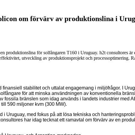
olicon om förvärv av produktionslina i Uru
 en produktionslina för solfångaren T160 i Uruguay. h2t consultores är
ffektivitet, utveckling av produktionsprojekt och processoptimering. Ra
inansiell stabilitet och uttalat engagemang i miljöfrågor. I Urug
solfångare för att minska användningen av konventionella bräns
v fossila bränslen som idag används i landets industrier med Ab
till 590 miljoner kvm (300 MW).
d i Uruguay, med fokus på att lösa tekniska och hanteringsprobl
consultores
har idag tecknat ett ramavtal om förvärv av en produk