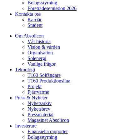
Bolagsstyrning
Företrädesemission 2026
Kontakta oss
Karriär
Student
Om Absolicon
Vår historia
Vision & värden
Organisation
Solenergi
Vanliga frågor
Teknologi
T160 Solfångare
T160 Produktionslina
Projekt
Fjärrvärme
Press & Nyheter
Nyhetsarkiv
Nyhetsbrev
Pressmaterial
Magasinet Absolicon
Investerare
Finansiella rapporter
Bolagsstyrning