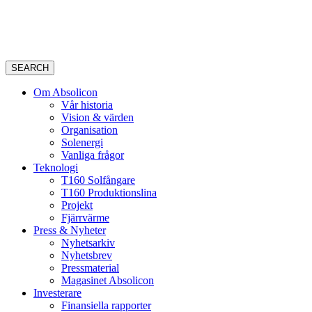
SEARCH
Om Absolicon
Vår historia
Vision & värden
Organisation
Solenergi
Vanliga frågor
Teknologi
T160 Solfångare
T160 Produktionslina
Projekt
Fjärrvärme
Press & Nyheter
Nyhetsarkiv
Nyhetsbrev
Pressmaterial
Magasinet Absolicon
Investerare
Finansiella rapporter