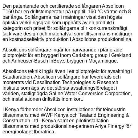
Den patenterade och certifierade solfångaren Absolicon
T160 har en driftstemperatur på upp till 160 °C värme och 8
bar ånga. Solfångarna har i mätningar visat den högsta
optiska verkningsgrad som uppnåtts av en produkt i
kategorin och priset för solfångarna blir konkurrenskraftigt
tack vare design och materialval som tillsammans möjliggör
en kostnadseffektiv produktion i Absolicons produktionslina.
Absolicons solfångare ingår för närvarande i planerade
pilotprojekt för ett bryggeri inom Carlsberg group i Grekland
och Anheuser-Busch
InBev:s bryggeri i Moçambique.
Absolicons teknik ingår även i ett pilotprojekt för avsaltning i
Saudiarabien. Absolicon solfångare har levererats och
monterats vid Desalination Technologies & Research
Institute som ägs av det största avsaltningsföretaget i
världen, statligt ägda Saline Water Conversion Corporation,
och installationen driftsätts inom kort.
I Kenya förbereder Absolicon installationer för teindustrin
tillsammans med
WWF Kenya och Tealand Engineering &
Construction Ltd
i Kenya samt en pilotinstallation
tillsammans med produktionsline-partnern Ariya Finergy för
energibolaget Iberafrica.