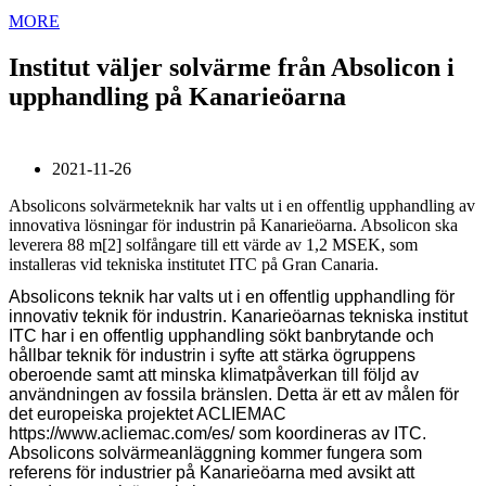
MORE
Institut väljer solvärme från Absolicon i
upphandling på Kanarieöarna
2021-11-26
Absolicons solvärmeteknik har valts ut i en offentlig upphandling av
innovativa lösningar för industrin på Kanarieöarna. Absolicon ska
leverera 88 m[2] solfångare till ett värde av 1,2 MSEK, som
installeras vid tekniska institutet ITC på Gran Canaria.
Absolicons teknik har valts ut i en offentlig upphandling för
innovativ teknik för industrin. Kanarieöarnas tekniska institut
ITC har i en offentlig upphandling sökt banbrytande och
hållbar teknik för industrin i syfte att stärka ögruppens
oberoende samt att minska klimatpåverkan till följd av
användningen av fossila bränslen. Detta är ett av målen för
det europeiska projektet ACLIEMAC
https://www.acliemac.com/es/
som koordineras av ITC.
Absolicons solvärmeanläggning kommer fungera som
referens för industrier på Kanarieöarna med avsikt att