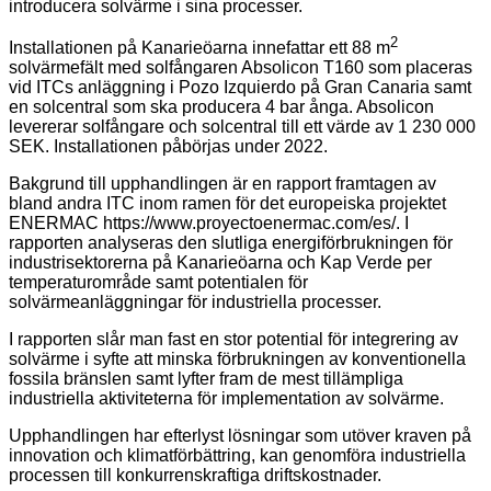
introducera solvärme i sina processer.
2
Installationen på Kanarieöarna innefattar ett 88 m
solvärmefält med solfångaren Absolicon T160 som placeras
vid ITCs anläggning i
Pozo Izquierdo
på Gran Canaria samt
en solcentral som ska producera 4 bar ånga. Absolicon
levererar solfångare och solcentral till ett värde av 1 230 000
SEK. Installationen påbörjas under 2022.
Bakgrund till upphandlingen är en rapport framtagen av
bland andra ITC inom ramen för det europeiska projektet
ENERMAC https://www.proyectoenermac.com/es/. I
rapporten analyseras den slutliga energiförbrukningen för
industrisektorerna på Kanarieöarna och Kap Verde per
temperaturområde samt potentialen för
solvärmeanläggningar för industriella processer.
I rapporten slår man fast en stor potential för integrering av
solvärme i syfte att minska förbrukningen av konventionella
fossila bränslen samt lyfter fram de mest tillämpliga
industriella aktiviteterna för implementation av solvärme.
Upphandlingen har efterlyst lösningar som utöver kraven på
innovation och klimatförbättring, kan genomföra industriella
processen till konkurrenskraftiga driftskostnader.