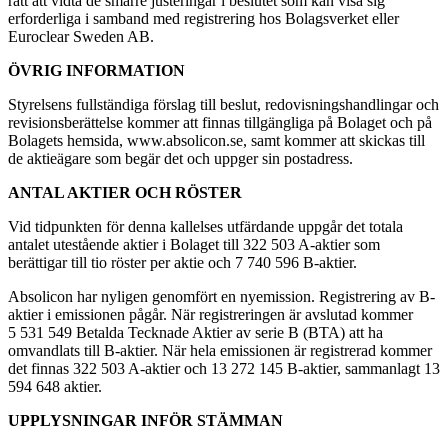
rätt att vidta de smärre justeringar i beslutet som kan visa sig
erforderliga i samband med registrering hos Bolagsverket eller
Euroclear Sweden AB.
ÖVRIG INFORMATION
Styrelsens fullständiga förslag till beslut, redovisningshandlingar och
revisionsberättelse kommer att finnas tillgängliga på Bolaget och på
Bolagets hemsida, www.absolicon.se, samt kommer att skickas till
de aktieägare som begär det och uppger sin postadress.
ANTAL AKTIER OCH RÖSTER
Vid tidpunkten för denna kallelses utfärdande uppgår det totala
antalet utestående aktier i Bolaget till 322 503 A-aktier som
berättigar till tio röster per aktie och 7 740 596 B-aktier.
Absolicon har nyligen genomfört en nyemission. Registrering av B-
aktier i emissionen pågår. När registreringen är avslutad kommer
5 531 549 Betalda Tecknade Aktier av serie B (BTA) att ha
omvandlats till B-aktier. När hela emissionen är registrerad kommer
det finnas 322 503 A-aktier och 13 272 145 B-aktier, sammanlagt 13
594 648 aktier.
UPPLYSNINGAR INFÖR STÄMMAN