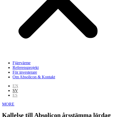
Fjärrvärme
Referensprojekt
För investerare
Om Absolicon & Kontakt
EN
SV
ES
MORE
Kallelse till Absolicon årsstämma lördag