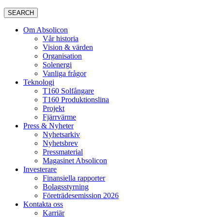
SEARCH
Om Absolicon
Vår historia
Vision & värden
Organisation
Solenergi
Vanliga frågor
Teknologi
T160 Solfångare
T160 Produktionslina
Projekt
Fjärrvärme
Press & Nyheter
Nyhetsarkiv
Nyhetsbrev
Pressmaterial
Magasinet Absolicon
Investerare
Finansiella rapporter
Bolagsstyrning
Företrädesemission 2026
Kontakta oss
Karriär