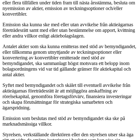
eller flera tillfällen under tiden fram till nästa årsstämma, besluta om
nyemission av aktier, emission av teckningsoptioner och/eller
konvertibler.
Emission ska kunna ske med eller utan avvikelse från aktieägarnas
företrädesrätt samt med eller utan bestämmelse om apport, kvittning
eller andra villkor enligt aktiebolagslagen.
Antalet aktier som ska kunna emitteras med stöd av bemyndigandet,
eller tillkomma genom utnyttjande av teckningsoptioner eller
konvertering av konvertibler emitterade med stöd av
bemyndigandet, ska sammanlagt högst motsvara ett belopp inom
bolagsordningens vid var tid gällande gränser för aktiekapital och
antal aktier.
Syftet med bemyndigandet och skälet till eventuell avvikelse från
aktieägarnas företrädesrätt är att möjliggöra anskaffning av
rörelsekapital, genomföra företagsförvärv, finansiera investeringar
och skapa förutsättningar för strategiska samarbeten och
ägarspridning.
Emission som beslutas med stöd av bemyndigandet ska ske på
marknadsmässiga villkor.
Styrelsen, verkställande direktören eller den styrelsen utser ska äga