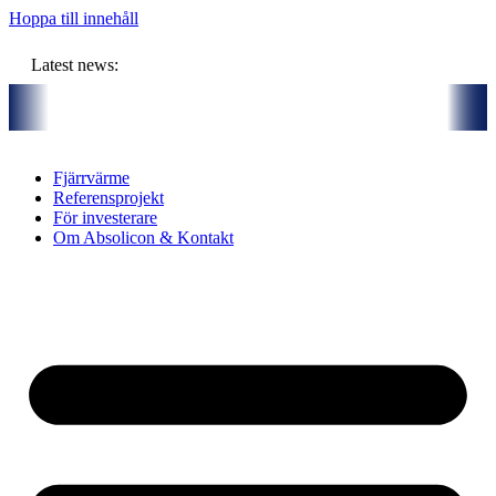
Hoppa till innehåll
Latest news:
ers och gemensam budget om ca 11 miljoner kronor ska lagra solvärme 
Fjärrvärme
Referensprojekt
För investerare
Om Absolicon & Kontakt