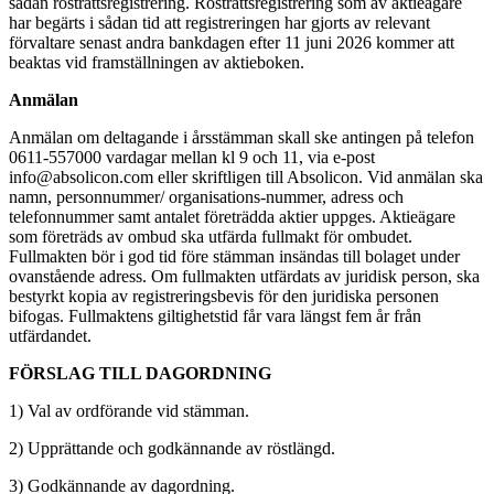
sådan rösträttsregistrering. Rösträttsregistrering som av aktieägare
har begärts i sådan tid att registreringen har gjorts av relevant
förvaltare senast andra bankdagen efter 11 juni 2026 kommer att
beaktas vid framställningen av aktieboken.
Anmälan
Anmälan om deltagande i årsstämman skall ske antingen på telefon
0611-557000 vardagar mellan kl 9 och 11, via e-post
info@absolicon.com eller skriftligen till Absolicon. Vid anmälan ska
namn, personnummer/ organisations-nummer, adress och
telefonnummer samt antalet företrädda aktier uppges. Aktieägare
som företräds av ombud ska utfärda fullmakt för ombudet.
Fullmakten bör i god tid före stämman insändas till bolaget under
ovanstående adress. Om fullmakten utfärdats av juridisk person, ska
bestyrkt kopia av registreringsbevis för den juridiska personen
bifogas. Fullmaktens giltighetstid får vara längst fem år från
utfärdandet.
FÖRSLAG TILL DAGORDNING
1) Val av ordförande vid stämman.
2) Upprättande och godkännande av röstlängd.
3) Godkännande av dagordning.