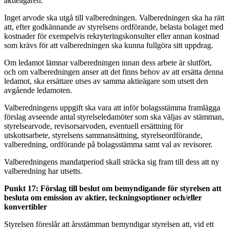
aktieägaren.
Inget arvode ska utgå till valberedningen. Valberedningen ska ha rätt
att, efter godkännande av styrelsens ordförande, belasta bolaget med
kostnader för exempelvis rekryteringskonsulter eller annan kostnad
som krävs för att valberedningen ska kunna fullgöra sitt uppdrag.
Om ledamot lämnar valberedningen innan dess arbete är slutfört,
och om valberedningen anser att det finns behov av att ersätta denna
ledamot, ska ersättare utses av samma aktieägare som utsett den
avgående ledamoten.
Valberedningens uppgift ska vara att inför bolagsstämma framlägga
förslag avseende antal styrelseledamöter som ska väljas av stämman,
styrelsearvode, revisorsarvoden, eventuell ersättning för
utskottsarbete, styrelsens sammansättning, styrelseordförande,
valberedning, ordförande på bolagsstämma samt val av revisorer.
Valberedningens mandatperiod skall sträcka sig fram till dess att ny
valberedning har utsetts.
Punkt 17: Förslag till beslut om bemyndigande för styrelsen att
besluta om emission av aktier, teckningsoptioner och/eller
konvertibler
Styrelsen föreslår att årsstämman bemyndigar styrelsen att, vid ett