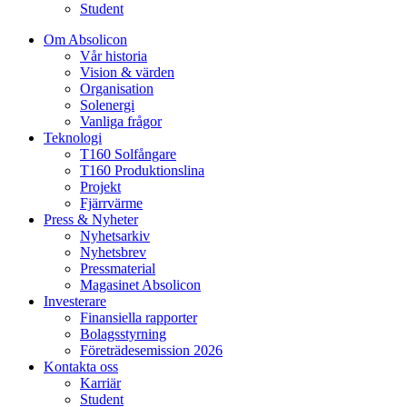
Student
Om Absolicon
Vår historia
Vision & värden
Organisation
Solenergi
Vanliga frågor
Teknologi
T160 Solfångare
T160 Produktionslina
Projekt
Fjärrvärme
Press & Nyheter
Nyhetsarkiv
Nyhetsbrev
Pressmaterial
Magasinet Absolicon
Investerare
Finansiella rapporter
Bolagsstyrning
Företrädesemission 2026
Kontakta oss
Karriär
Student