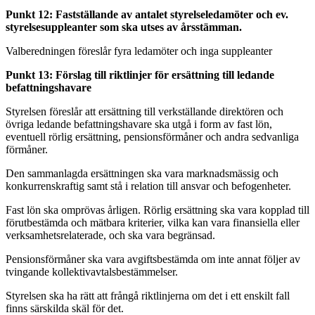
Punkt 12: Fastställande av antalet styrelseledamöter och ev.
styrelsesuppleanter som ska utses av årsstämman.
Valberedningen föreslår fyra ledamöter och inga suppleanter
Punkt 13: Förslag till riktlinjer för ersättning till ledande
befattningshavare
Styrelsen föreslår att ersättning till verkställande direktören och
övriga ledande befattningshavare ska utgå i form av fast lön,
eventuell rörlig ersättning, pensionsförmåner och andra sedvanliga
förmåner.
Den sammanlagda ersättningen ska vara marknadsmässig och
konkurrenskraftig samt stå i relation till ansvar och befogenheter.
Fast lön ska omprövas årligen. Rörlig ersättning ska vara kopplad till
förutbestämda och mätbara kriterier, vilka kan vara finansiella eller
verksamhetsrelaterade, och ska vara begränsad.
Pensionsförmåner ska vara avgiftsbestämda om inte annat följer av
tvingande kollektivavtalsbestämmelser.
Styrelsen ska ha rätt att frångå riktlinjerna om det i ett enskilt fall
finns särskilda skäl för det.