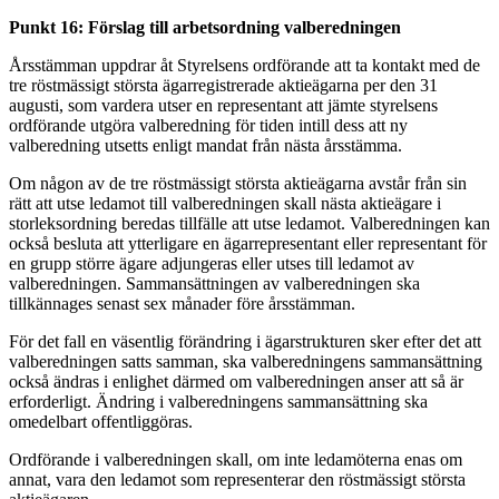
Punkt 16: Förslag till arbetsordning valberedningen
Årsstämman uppdrar åt Styrelsens ordförande att ta kontakt med de
tre röstmässigt största ägarregistrerade aktieägarna per den 31
augusti, som vardera utser en representant att jämte styrelsens
ordförande utgöra valberedning för tiden intill dess att ny
valberedning utsetts enligt mandat från nästa årsstämma.
Om någon av de tre röstmässigt största aktieägarna avstår från sin
rätt att utse ledamot till valberedningen skall nästa aktieägare i
storleksordning beredas tillfälle att utse ledamot. Valberedningen kan
också besluta att ytterligare en ägarrepresentant eller representant för
en grupp större ägare adjungeras eller utses till ledamot av
valberedningen. Sammansättningen av valberedningen ska
tillkännages senast sex månader före årsstämman.
För det fall en väsentlig förändring i ägarstrukturen sker efter det att
valberedningen satts samman, ska valberedningens sammansättning
också ändras i enlighet därmed om valberedningen anser att så är
erforderligt. Ändring i valberedningens sammansättning ska
omedelbart offentliggöras.
Ordförande i valberedningen skall, om inte ledamöterna enas om
annat, vara den ledamot som representerar den röstmässigt största