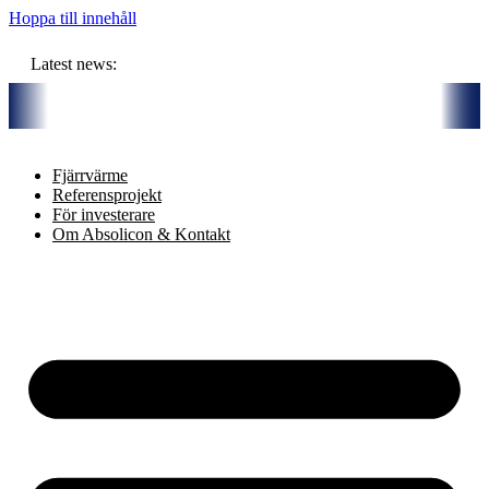
Hoppa till innehåll
Latest news:
 budget om ca 11 miljoner kronor ska lagra solvärme i borrhål
Komm
Fjärrvärme
Referensprojekt
För investerare
Om Absolicon & Kontakt