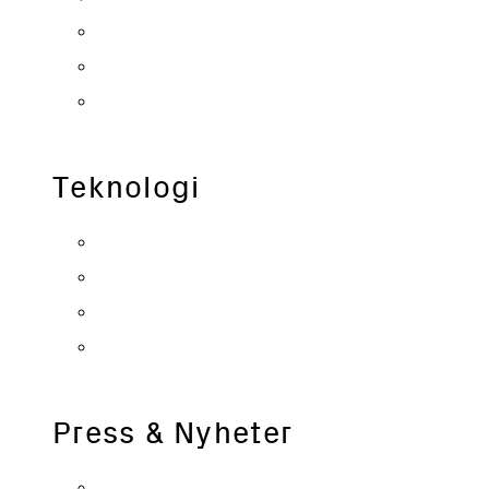
Organisation
Solenergi
Vanliga frågor
Teknologi
T160 Solfångare
T160 Produktionslina
Projekt
Fjärrvärme
Press & Nyheter
Nyhetsarkiv