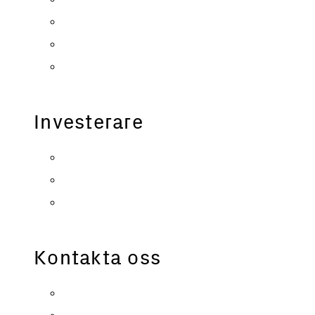
Nyhetsbrev
Pressmaterial
Magasinet Absolicon
Investerare
Finansiella rapporter
Bolagsstyrning
Företrädesemission 2026
Kontakta oss
Karriär