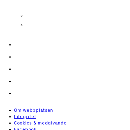
Kontakta oss
Karriär
Student
Om webbplatsen
Integritet
Cookies & medgivande
Facebook
LinkedIn
Om webbplatsen
Integritet
Cookies & medgivande
Facebook