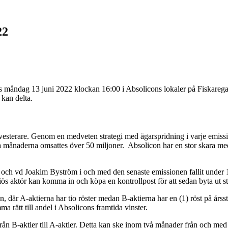
22
 måndag 13 juni 2022 klockan 16:00 i Absolicons lokaler på Fiskaregat
kan delta.
vesterare. Genom en medveten strategi med ägarspridning i varje emissi
yra månaderna omsattes över 50 miljoner. Absolicon har en stor skara m
och vd Joakim Byström i och med den senaste emissionen fallit under 1
eriös aktör kan komma in och köpa en kontrollpost för att sedan byta ut 
n, där A-aktierna har tio röster medan B-aktierna har en (1) röst på årss
a rätt till andel i Absolicons framtida vinster.
 från B-aktier till A-aktier. Detta kan ske inom två månader från och me