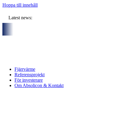
Hoppa till innehåll
Latest news:
 partners och gemensam budget om ca 11 miljoner kronor ska lag
Fjärrvärme
Referensprojekt
För investerare
Om Absolicon & Kontakt