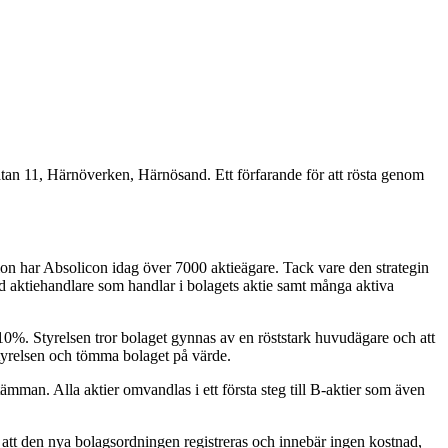
an 11, Härnöverken, Härnösand. Ett förfarande för att rösta genom
on har Absolicon idag över 7000 aktieägare. Tack vare den strategin
ed aktiehandlare som handlar i bolagets aktie samt många aktiva
0%. Styrelsen tror bolaget gynnas av en röststark huvudägare och att
styrelsen och tömma bolaget på värde.
tämman. Alla aktier omvandlas i ett första steg till B-aktier som även
d att den nya bolagsordningen registreras och innebär ingen kostnad,