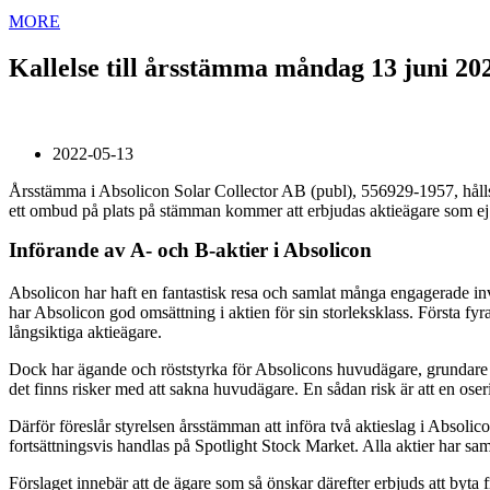
MORE
Kallelse till årsstämma måndag 13 juni 20
2022-05-13
Årsstämma i Absolicon Solar Collector AB (publ), 556929-1957, hålls
ett ombud på plats på stämman kommer att erbjudas aktieägare som ej 
Införande av A- och B-aktier i Absolicon
Absolicon har haft en fantastisk resa och samlat många engagerade in
har Absolicon god omsättning i aktien för sin storleksklass. Första f
långsiktiga aktieägare.
Dock har ägande och röststyrka för Absolicons huvudägare, grundare 
det finns risker med att sakna huvudägare. En sådan risk är att en os
Därför föreslår styrelsen årsstämman att införa två aktieslag i Absolico
fortsättningsvis handlas på Spotlight Stock Market. Alla aktier har samm
Förslaget innebär att de ägare som så önskar därefter erbjuds att byta