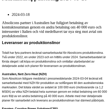
2024-03-18
Absolicons partner i Australien har fullgjort betalning av
kontraktssumman genom en andra betalning om 40 000 euro och
intressenter i Italien och vid medelhavet tar nya steg mot avtal om
produktionslinor.
Leveranser av produktionslinor
Totalt har fyra partners tecknat samarbetsavtal för Aboslicons produktionslina.
Två under 2022, en under 2023 och en hittills under 2024.
Samarbetsavtalet är
första steget i att köpa en produktionslina och omfattar utarbetandet av
detaljerade avtal och planer för leveransen av produktionslinan.
Australien, Nett Zero Heat (NZH)
Som Absolicon tidigare meddelat i pressmeddelande 2024-03-04 tecknat ett
samarbetsavtal med NZH för produktion av solfångare till den australiensiska
marknaden.
Det totala värdet av avtalet är 100 000 euro (motsvarande ca 1,2
MSEK) av vilka NZH betalat hela summan genom en initial betalning om 60 000
euro följt av en andra betalning på 40 000 euro. Arbete med mer detaljerade
planer för samarbetet och leverans av produktionslinan har därmed påbörjats.
Egypten, Creative Power Solutions(CPS)