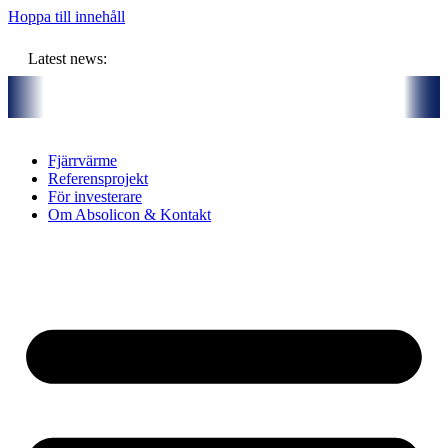
Hoppa till innehåll
Latest news:
ensam budget om ca 11 miljoner kronor ska lagra solvärme i borrhål
Fjärrvärme
Referensprojekt
För investerare
Om Absolicon & Kontakt