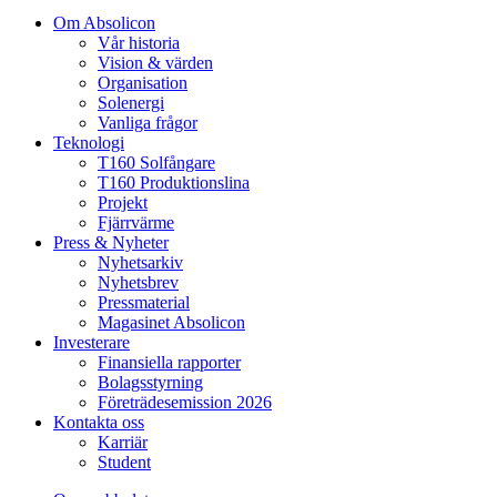
Om Absolicon
Vår historia
Vision & värden
Organisation
Solenergi
Vanliga frågor
Teknologi
T160 Solfångare
T160 Produktionslina
Projekt
Fjärrvärme
Press & Nyheter
Nyhetsarkiv
Nyhetsbrev
Pressmaterial
Magasinet Absolicon
Investerare
Finansiella rapporter
Bolagsstyrning
Företrädesemission 2026
Kontakta oss
Karriär
Student