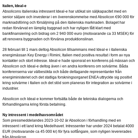
Italien, Ideal-e
Absolicons italienska intressent Ideal-e har utökat sin säljkapacitet med en
senior säljare och investerar i en överenskommelse med Absolicon €90 000 för
marknadsföring och försäljning på den italienska marknaden. Bolaget har
redan förvärvat en lämplig byggnad och har nyligen fått klart med
bankfinansiering och bidrag om 2 940 000 euro (motsvarande ca 33 MSEK) för
att renovera byggnaden och förvärva produktionslinan.
28 februari till 1 mars deltog Absolicon tillsammans med Ideal-e i italienska
energimässan Key Energy i Rimini, Italien med positiva resultat i form av nya
kontakter och stort intresse. Ideal-e hade sponsrat en konferens på mässan och
Absolicon och Ideal-e deltog även i en andra konferens om solvärme. Båda
konferenserna var välbesökta och både deltagande representanter från
energiministeriet och det statliga forskningsorganet ENEA uttryckte sig positivt
kring solvärme i Italien och det stöd som planeras för integration av solvärme i
industrier.
Absolicon och Ideal-e kommer fortsätta både de tekniska dialogerna och
förhandlingarna kring första betalning.
Ny intressent i medelhavsområdet
Som pressmeddelandes 2023-10-02 är Absolicon i förhandling med en
intressent i ett land kring Medelhavet. Intressenter har under 2024 betalat 4000
EUR (motsvarande ca 45 000 kr) för fyra solfångare, som nyligen levererades
från Absolicon.