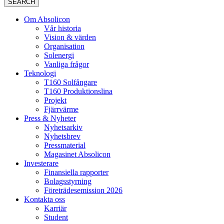
SEARCH
Om Absolicon
Vår historia
Vision & värden
Organisation
Solenergi
Vanliga frågor
Teknologi
T160 Solfångare
T160 Produktionslina
Projekt
Fjärrvärme
Press & Nyheter
Nyhetsarkiv
Nyhetsbrev
Pressmaterial
Magasinet Absolicon
Investerare
Finansiella rapporter
Bolagsstyrning
Företrädesemission 2026
Kontakta oss
Karriär
Student