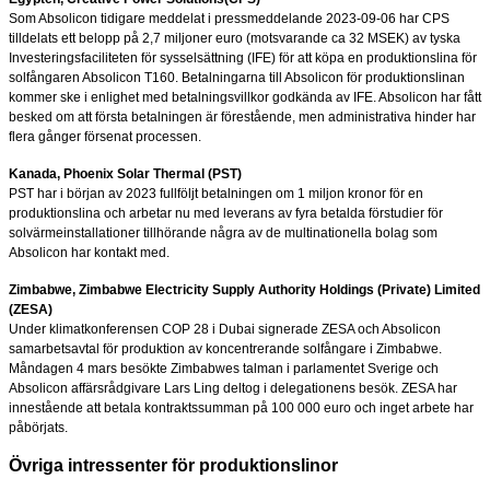
Som Absolicon tidigare meddelat i pressmeddelande 2023-09-06 har CPS
tilldelats ett belopp på 2,7 miljoner euro (motsvarande ca 32 MSEK) av tyska
Investeringsfaciliteten för sysselsättning (IFE) för att köpa en produktionslina för
solfångaren Absolicon T160. Betalningarna till Absolicon för produktionslinan
kommer ske i enlighet med betalningsvillkor godkända av IFE. Absolicon har fått
besked om att första betalningen är förestående, men administrativa hinder har
flera gånger försenat processen.
Kanada, Phoenix Solar Thermal (PST)
PST har i början av 2023 fullföljt betalningen om 1 miljon kronor för en
produktionslina och arbetar nu med leverans av fyra betalda förstudier för
solvärmeinstallationer tillhörande några av de multinationella bolag som
Absolicon har kontakt med.
Zimbabwe, Zimbabwe Electricity Supply Authority Holdings (Private) Limited
(ZESA)
Under klimatkonferensen COP 28 i Dubai signerade ZESA och Absolicon
samarbetsavtal för produktion av koncentrerande solfångare i Zimbabwe.
Måndagen 4 mars besökte Zimbabwes talman i parlamentet Sverige och
Absolicon affärsrådgivare Lars Ling deltog i delegationens besök. ZESA har
innestående att betala kontraktssumman på 100 000 euro och inget arbete har
påbörjats.
Övriga intressenter för produktionslinor