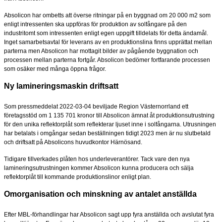
Absolicon har ombetts att överse ritningar på en byggnad om 20 000 m2 som
enligt intressenten ska uppföras för produktion av solfångare på den
industritomt som intressenten enligt egen uppgift tilldelats för detta ändamål.
Inget samarbetsavtal för leverans av en produktionslina finns upprättat mellan
parterna men Absolicon har mottagit bilder av pågående byggnation och
processen mellan parterna fortgår. Absolicon bedömer fortfarande processen
som osäker med många öppna frågor.
Ny lamineringsmaskin driftsatt
Som pressmeddelat 2022-03-04 beviljade Region Västernorrland ett
företagsstöd om 1 135 701 kronor till Absolicon ämnat åt produktionsutrustning
för den unika reflektorplåt som reflekterar ljuset inne i solfångarna. Utrusningen
har betalats i omgångar sedan beställningen tidigt 2023 men är nu slutbetald
och driftsatt på Absolicons huvudkontor Härnösand.
Tidigare tillverkades plåten hos underleverantörer. Tack vare den nya
lamineringsutrustningen kommer Absolicon kunna producera och sälja
reflektorplåt till kommande produktionslinor enligt plan.
Omorganisation och minskning av antalet anställda
Efter MBL-förhandlingar har Absolicon sagt upp fyra anställda och avslutat fyra