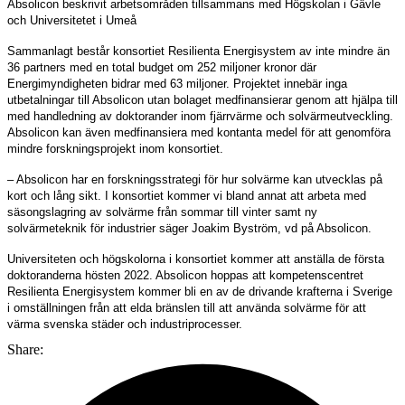
Absolicon beskrivit arbetsområden tillsammans med Högskolan i Gävle
och Universitetet i Umeå
Sammanlagt består konsortiet Resilienta Energisystem av inte mindre än
36 partners med en total budget om 252 miljoner kronor där
Energimyndigheten bidrar med 63 miljoner. Projektet innebär inga
utbetalningar till Absolicon utan bolaget medfinansierar genom att hjälpa till
med handledning av doktorander inom fjärrvärme och solvärmeutveckling.
Absolicon kan även medfinansiera med kontanta medel för att genomföra
mindre forskningsprojekt inom konsortiet.
– Absolicon har en forskningsstrategi för hur solvärme kan utvecklas på
kort och lång sikt. I konsortiet kommer vi bland annat att arbeta med
säsongslagring av solvärme från sommar till vinter samt ny
solvärmeteknik för industrier säger Joakim Byström, vd på Absolicon.
Universiteten och högskolorna i konsortiet kommer att anställa de första
doktoranderna hösten 2022. Absolicon hoppas att kompetenscentret
Resilienta Energisystem kommer bli en av de drivande krafterna i Sverige
i omställningen från att elda bränslen till att använda solvärme för att
värma svenska städer och industriprocesser.
Share: