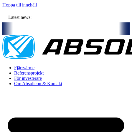
Hoppa till innehåll
Latest news:
m budget om ca 11 miljoner kronor ska lagra solvärme i borrhål
Ko
Fjärrvärme
Referensprojekt
För investerare
Om Absolicon & Kontakt