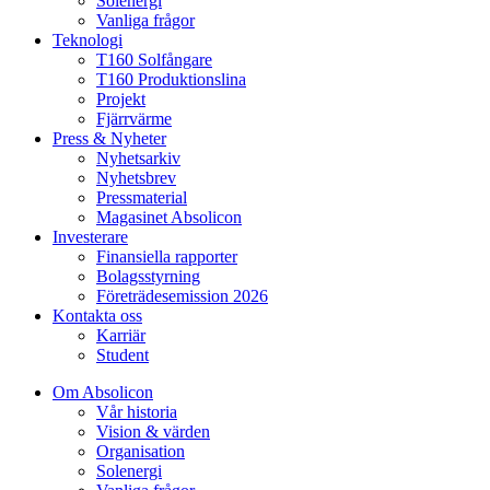
Solenergi
Vanliga frågor
Teknologi
T160 Solfångare
T160 Produktionslina
Projekt
Fjärrvärme
Press & Nyheter
Nyhetsarkiv
Nyhetsbrev
Pressmaterial
Magasinet Absolicon
Investerare
Finansiella rapporter
Bolagsstyrning
Företrädesemission 2026
Kontakta oss
Karriär
Student
Om Absolicon
Vår historia
Vision & värden
Organisation
Solenergi