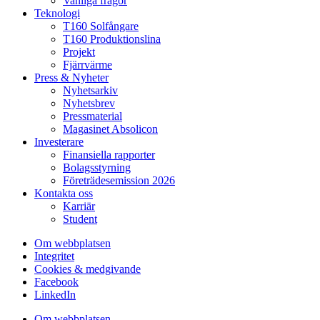
Vanliga frågor
Teknologi
T160 Solfångare
T160 Produktionslina
Projekt
Fjärrvärme
Press & Nyheter
Nyhetsarkiv
Nyhetsbrev
Pressmaterial
Magasinet Absolicon
Investerare
Finansiella rapporter
Bolagsstyrning
Företrädesemission 2026
Kontakta oss
Karriär
Student
Om webbplatsen
Integritet
Cookies & medgivande
Facebook
LinkedIn
Om webbplatsen