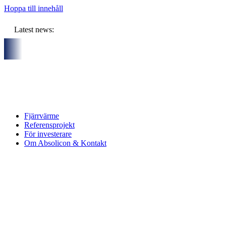
Hoppa till innehåll
Latest news:
x partners och gemensam budget om ca 11 miljoner kronor ska la
Fjärrvärme
Referensprojekt
För investerare
Om Absolicon & Kontakt