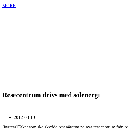
MORE
Resecentrum drivs med solenergi
2012-08-10
[ingress]Taket som ska skydda resenärerna på nya resecentrum från regn 