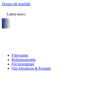
Hoppa till innehåll
Latest news:
nsam budget om ca 11 miljoner kronor ska lagra solvärme i borr
Fjärrvärme
Referensprojekt
För investerare
Om Absolicon & Kontakt