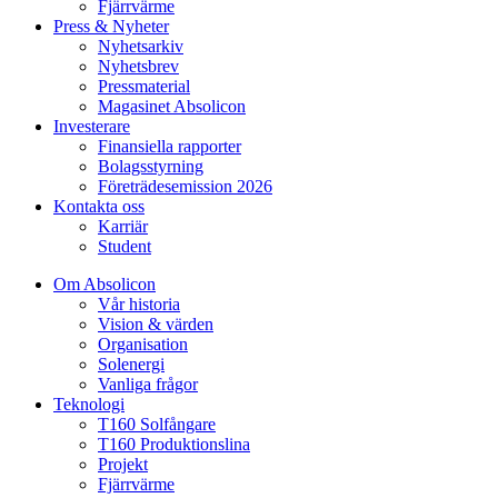
Fjärrvärme
Press & Nyheter
Nyhetsarkiv
Nyhetsbrev
Pressmaterial
Magasinet Absolicon
Investerare
Finansiella rapporter
Bolagsstyrning
Företrädesemission 2026
Kontakta oss
Karriär
Student
Om Absolicon
Vår historia
Vision & värden
Organisation
Solenergi
Vanliga frågor
Teknologi
T160 Solfångare
T160 Produktionslina
Projekt
Fjärrvärme