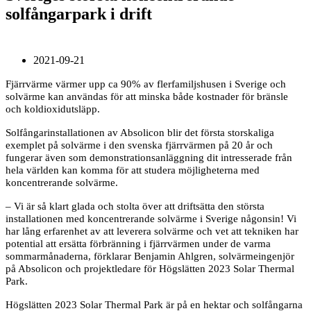
solfångarpark i drift
2021-09-21
Fjärrvärme värmer upp ca 90% av flerfamiljshusen i Sverige och
solvärme kan användas för att minska både kostnader för bränsle
och koldioxidutsläpp.
Solfångarinstallationen av Absolicon blir det första storskaliga
exemplet på solvärme i den svenska fjärrvärmen på 20 år och
fungerar även som demonstrationsanläggning dit intresserade från
hela världen kan komma för att studera möjligheterna med
koncentrerande solvärme.
– Vi är så klart glada och stolta över att driftsätta den största
installationen med koncentrerande solvärme i Sverige någonsin! Vi
har lång erfarenhet av att leverera solvärme och vet att tekniken har
potential att ersätta förbränning i fjärrvärmen under de varma
sommarmånaderna, förklarar Benjamin Ahlgren, solvärmeingenjör
på Absolicon och projektledare för Högslätten 2023 Solar Thermal
Park.
Högslätten 2023 Solar Thermal Park är på en hektar och solfångarna