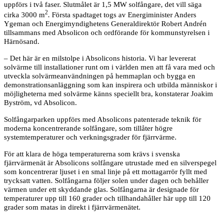
uppförs i två faser. Slutmålet är 1,5 MW solfångare, det vill säga
2
cirka 3000 m
. Första spadtaget togs av Energiminister Anders
Ygeman och Energimyndighetens Generaldirektör Robert Andrén
tillsammans med Absolicon och ordförande för kommunstyrelsen i
Härnösand.
– Det här är en milstolpe i Absolicons historia. Vi har levererat
solvärme till installationer runt om i världen men att få vara med och
utveckla solvärmeanvändningen på hemmaplan och bygga en
demonstrationsanläggning som kan inspirera och utbilda människor i
möjligheterna med solvärme känns speciellt bra, konstaterar Joakim
Byström, vd Absolicon.
Solfångarparken uppförs med Absolicons patenterade teknik för
moderna koncentrerande solfångare, som tillåter högre
systemtemperaturer och verkningsgrader för fjärrvärme.
För att klara de höga temperaturerna som krävs i svenska
fjärrvärmenät är Absolicons solfångare utrustade med en silverspegel
som koncentrerar ljuset i en smal linje på ett mottagarrör fyllt med
trycksatt vatten. Solfångarna följer solen under dagen och behåller
värmen under ett skyddande glas. Solfångarna är designade för
temperaturer upp till 160 grader och tillhandahåller här upp till 120
grader som matas in direkt i fjärrvärmenätet.