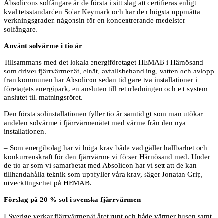
Absolicons solfångare är de första i sitt slag att certifieras enligt
kvalitetsstandarden Solar Keymark och har den högsta uppmätta
verkningsgraden någonsin för en koncentrerande medelstor
solfångare.
Använt solvärme i tio år
Tillsammans med det lokala energiföretaget HEMAB i Härnösand
som driver fjärrvärmenät, elnät, avfallsbehandling, vatten och avlopp
från kommunen har Absolicon sedan tidigare två installationer i
företagets energipark, en ansluten till returledningen och ett system
anslutet till matningsröret.
Den första solinstallationen fyller tio år samtidigt som man utökar
andelen solvärme i fjärrvärmenätet med värme från den nya
installationen.
– Som energibolag har vi höga krav både vad gäller hållbarhet och
konkurrenskraft för den fjärrvärme vi förser Härnösand med. Under
de tio år som vi samarbetat med Absolicon har vi sett att de kan
tillhandahålla teknik som uppfyller våra krav, säger Jonatan Grip,
utvecklingschef på HEMAB.
Förslag på 20 % sol i svenska fjärrvärmen
I Sverige verkar fjärrvärmenät året runt och både värmer husen samt