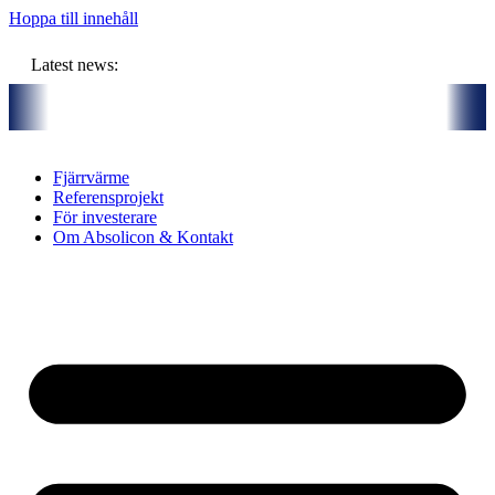
Hoppa till innehåll
Latest news:
och gemensam budget om ca 11 miljoner kronor ska lagra solvärme i bo
Fjärrvärme
Referensprojekt
För investerare
Om Absolicon & Kontakt