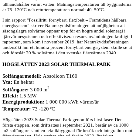
tillhandahåller varmt vatten. Matningstemperaturen till byggnaderna
är 75–120°C och returtemperaturen normalt 40–50°C.
I sin rapport “Fossilfritt, förnybart, flexibelt – Framtidens hållbara
energisystem” skriver Naturskyddsföreningen att möjligheten att
säsongslagra solvärme öppnar upp för en högre andel solenergi i
fjärrvärmesystemen och effektiviserar resursanvändningen kraftigt. I
rapporten, som kom i november 2019, har Naturskyddsföreningen
undersökt hur ett hundra procent förnybart energisystem skulle se ut
och föreslår 20 % solvärme i den svenska fjärrvärmen 2040.
HÖGSLÄTTEN 2023 SOLAR THERMAL PARK
Solfångarmodell:
Absolicon T160
Yta:
En hektar
2
Solfångare:
3 000 m
Effekt:
1,5 MW
Energiproduktion:
1 000 000 kWh värme/år
o
Temperatur:
73 -120
C
Högslätten 2023 Solar Thermal Park genomförs i två faser. Den
första etappen, som driftsattes i september 2021, består av ca 1000
m2 solfångare samt en teknikbyggnad för besök och integration mot
fjärrvärmenätet. Hela parken ska stå färdig 2023. Projektet