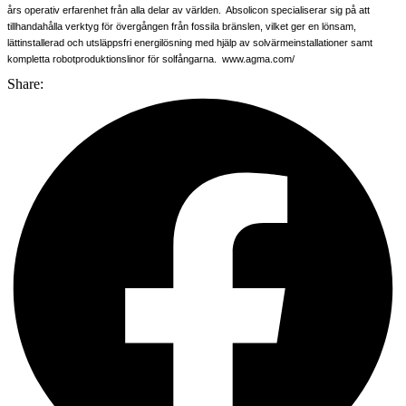
års operativ erfarenhet från alla delar av världen. Absolicon specialiserar sig på att
tillhandahålla verktyg för övergången från fossila bränslen, vilket ger en lönsam,
lättinstallerad och utsläppsfri energilösning med hjälp av solvärmeinstallationer samt
kompletta robotproduktionslinor för solfångarna. www.agma.com/
Share: