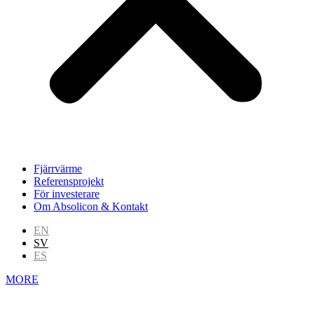
Fjärrvärme
Referensprojekt
För investerare
Om Absolicon & Kontakt
EN
SV
ES
MORE