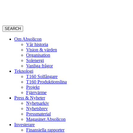
SEARCH
Om Absolicon
Vår historia
Vision & värden
Organisation
Solenergi
Vanliga frågor
Teknologi
T160 Solfångare
T160 Produktionslina
Projekt
Fjärrvärme
Press & Nyheter
Nyhetsarkiv
Nyhetsbrev
Pressmaterial
Magasinet Absolicon
Investerare
Finansiella rapporter