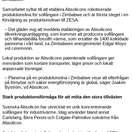
Samarbetet syftar till att etablera Absolicons robotiserade
produktionslina för solfångare i Zimbabwe och är första steget i en
försäljning av produktionslinan till ZESA.
– Det gläder mig att meddela etableringen av Absolicons
tillverkningsanläggning, som kommer att producera solfångare
och tillhandahålla fossilfri värme, som ersätter de 1400 koleldade
pannorna i vårt land, sa Zimbabwes energiminister Edgar Moyo
vid ceremonin.
Lokal produktion av Absolicons patenterade solfångare ger
mervärden som kortare transporter, lägre priser och lokalt
anpassade lösningar.
– Planerna på en produktionslina i Zimbabwe visar att efterfrågan
på förnybar och säker energiförsörjning är global, säger Joakim
Byström, vd Absolicon.
Stark produktionsförmåga för att möta den stora tillväxten
Svenska Absolicon har utvecklat en unik koncentrerande
solfångare för industrivärme. Idag använder bland annat
Carlsberg, Birra Peroni och Colgate-Palmolive solvärme från
Absolicon.