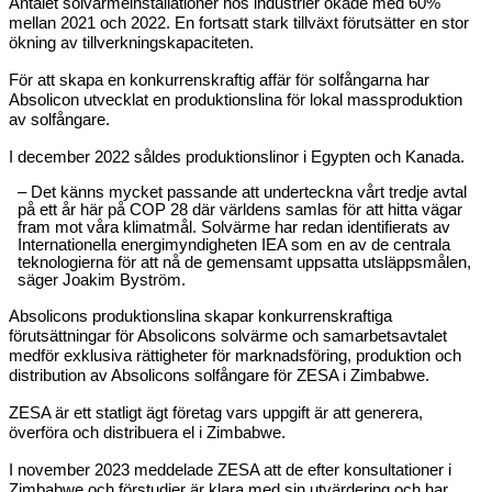
Antalet solvärmeinstallationer hos industrier ökade med 60%
mellan 2021 och 2022. En fortsatt stark tillväxt förutsätter en stor
ökning av tillverkningskapaciteten.
För att skapa en konkurrenskraftig affär för solfångarna har
Absolicon utvecklat en produktionslina för lokal massproduktion
av solfångare.
I december 2022 såldes produktionslinor i Egypten och Kanada.
– Det känns mycket passande att underteckna vårt tredje avtal
på ett år här på COP 28 där världens samlas för att hitta vägar
fram mot våra klimatmål. Solvärme har redan identifierats av
Internationella energimyndigheten IEA som en av de centrala
teknologierna för att nå de gemensamt uppsatta utsläppsmålen,
säger Joakim Byström.
Absolicons produktionslina skapar konkurrenskraftiga
förutsättningar för Absolicons solvärme och samarbetsavtalet
medför exklusiva rättigheter för marknadsföring, produktion och
distribution av Absolicons solfångare för ZESA i Zimbabwe.
ZESA är ett statligt ägt företag vars uppgift är att generera,
överföra och distribuera el i Zimbabwe.
I november 2023 meddelade ZESA att de efter konsultationer i
Zimbabwe och förstudier är klara med sin utvärdering och har