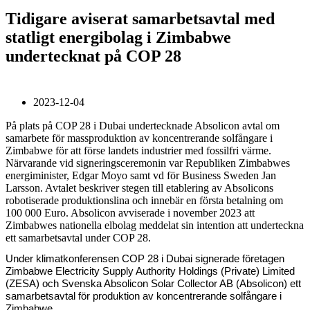
Tidigare aviserat samarbetsavtal med
statligt energibolag i Zimbabwe
undertecknat på COP 28
2023-12-04
På plats på COP 28 i Dubai undertecknade Absolicon avtal om
samarbete för massproduktion av koncentrerande solfångare i
Zimbabwe för att förse landets industrier med fossilfri värme.
Närvarande vid signeringsceremonin var Republiken Zimbabwes
energiminister, Edgar Moyo samt vd för Business Sweden Jan
Larsson. Avtalet beskriver stegen till etablering av Absolicons
robotiserade produktionslina och innebär en första betalning om
100 000 Euro. Absolicon avviserade i november 2023 att
Zimbabwes nationella elbolag meddelat sin intention att underteckna
ett samarbetsavtal under COP 28.
Under klimatkonferensen COP 28 i Dubai signerade företagen
Zimbabwe Electricity Supply Authority Holdings (Private) Limited
(ZESA) och Svenska Absolicon Solar Collector AB (Absolicon) ett
samarbetsavtal för produktion av koncentrerande solfångare i
Zimbabwe.