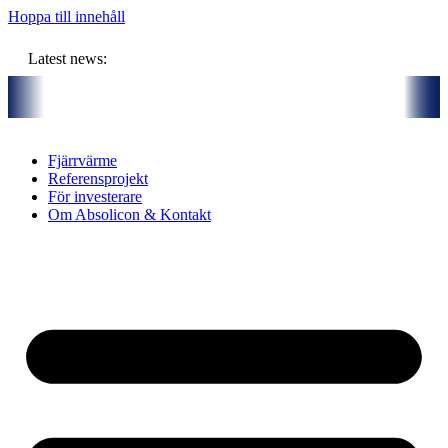
Hoppa till innehåll
Latest news:
rtners och gemensam budget om ca 11 miljoner kronor ska lagra solvä
Fjärrvärme
Referensprojekt
För investerare
Om Absolicon & Kontakt