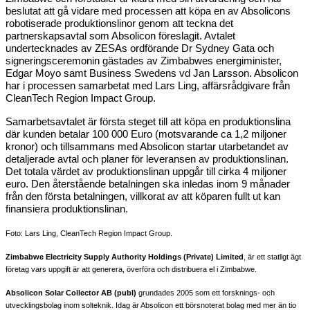
beslutat att gå vidare med processen att köpa en av Absolicons
robotiserade produktionslinor genom att teckna det
partnerskapsavtal som Absolicon föreslagit. Avtalet
undertecknades av ZESAs ordförande Dr Sydney Gata och
signeringsceremonin gästades av Zimbabwes energiminister,
Edgar Moyo samt Business Swedens vd Jan Larsson. Absolicon
har i processen samarbetat med Lars Ling, affärsrådgivare från
CleanTech Region Impact Group.
Samarbetsavtalet är första steget till att köpa en produktionslina
där kunden betalar 100 000 Euro (motsvarande ca 1,2 miljoner
kronor) och tillsammans med Absolicon startar utarbetandet av
detaljerade avtal och planer för leveransen av produktionslinan.
Det totala värdet av produktionslinan uppgår till cirka 4 miljoner
euro. Den återstående betalningen ska inledas inom 9 månader
från den första betalningen, villkorat av att köparen fullt ut kan
finansiera produktionslinan.
Foto: Lars Ling, CleanTech Region Impact Group.
Zimbabwe Electricity Supply Authority Holdings (Private) Limited
, är ett statligt ägt
företag vars uppgift är att generera, överföra och distribuera el i Zimbabwe.
Absolicon Solar Collector AB (publ)
grundades 2005 som ett forsknings- och
utvecklingsbolag inom solteknik. Idag är Absolicon ett börsnoterat bolag med mer än tio