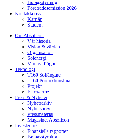
Bolagsstyrning
Företrädesemission 2026
Kontakta oss
Karriär
Student
Om Absolicon
Vår historia
Vision & värden
Organisation
Solenergi
Vanliga frågor
Teknologi
T160 Solfångare
T160 Produktionslina
Projekt
Fjärrvärme
Press & Nyheter
Nyhetsarkiv
Nyhetsbrev
Pressmaterial
Magasinet Absolicon
Investerare
Finansiella rapporter
Bolagsstyrning