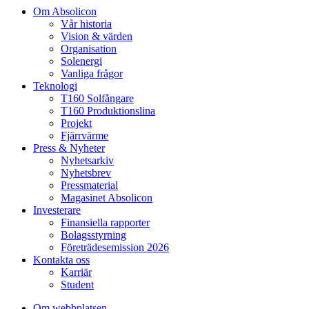
Om Absolicon
Vår historia
Vision & värden
Organisation
Solenergi
Vanliga frågor
Teknologi
T160 Solfångare
T160 Produktionslina
Projekt
Fjärrvärme
Press & Nyheter
Nyhetsarkiv
Nyhetsbrev
Pressmaterial
Magasinet Absolicon
Investerare
Finansiella rapporter
Bolagsstyrning
Företrädesemission 2026
Kontakta oss
Karriär
Student
Om webbplatsen