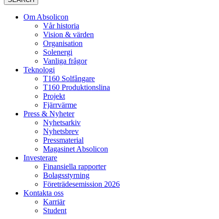
Om Absolicon
Vår historia
Vision & värden
Organisation
Solenergi
Vanliga frågor
Teknologi
T160 Solfångare
T160 Produktionslina
Projekt
Fjärrvärme
Press & Nyheter
Nyhetsarkiv
Nyhetsbrev
Pressmaterial
Magasinet Absolicon
Investerare
Finansiella rapporter
Bolagsstyrning
Företrädesemission 2026
Kontakta oss
Karriär
Student