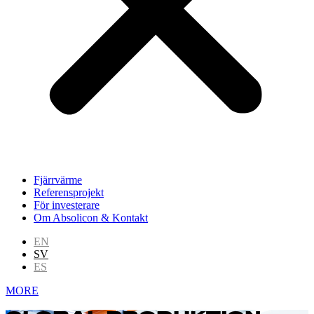
Fjärrvärme
Referensprojekt
För investerare
Om Absolicon & Kontakt
EN
SV
ES
MORE