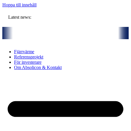
Hoppa till innehåll
Latest news:
budget om ca 11 miljoner kronor ska lagra solvärme i borrhål
Komm
Fjärrvärme
Referensprojekt
För investerare
Om Absolicon & Kontakt