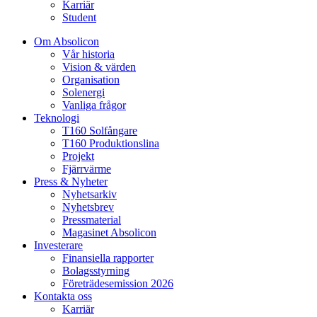
Karriär
Student
Om Absolicon
Vår historia
Vision & värden
Organisation
Solenergi
Vanliga frågor
Teknologi
T160 Solfångare
T160 Produktionslina
Projekt
Fjärrvärme
Press & Nyheter
Nyhetsarkiv
Nyhetsbrev
Pressmaterial
Magasinet Absolicon
Investerare
Finansiella rapporter
Bolagsstyrning
Företrädesemission 2026
Kontakta oss
Karriär