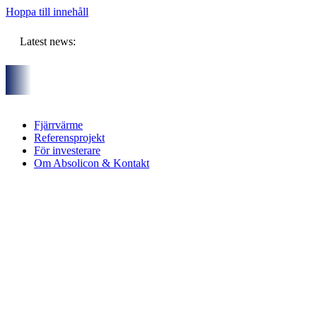
Hoppa till innehåll
Latest news:
 partners och gemensam budget om ca 11 miljoner kronor ska lag
Fjärrvärme
Referensprojekt
För investerare
Om Absolicon & Kontakt