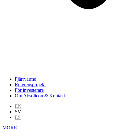
Fjärrvärme
Referensprojekt
För investerare
Om Absolicon & Kontakt
EN
SV
ES
MORE